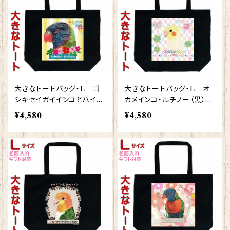
大きなトートバッグ・L｜ゴ
大きなトートバッグ・L｜オ
シキセイガイインコとハイビ
カメインコ・ルチノー（黒）
スカス（ブラック）【型番 BL-
【型番 BL-129】きゃぴあー
¥4,580
¥4,580
35】きゃぴあーと KYAPIAr
と KYAPIArt
t