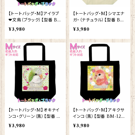
【トートバッグ・M】アイラブ
【トートバッグ・M】シマエナ
❤文鳥（ブラック）【型番 BM
ガ・（ナチュラル）【型番 BM
-80】きゃぴあーと KYAPI
-132】モダン しまえなが プ
¥3,980
¥3,980
Art
レゼント ギフト
【トートバッグ・M】オキナイ
【トートバッグ・M】アキクサ
ンコ・グリーン（黒）【型番 B
インコ（黒）【型番 BM-125】
M-127】きゃぴあーと KYA
きゃぴあーと KYAPIArt
¥3,980
¥3,980
PIArt