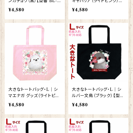
ンカチョウ（黒）【型番 BL-3
キャバリア（ライトピンク）
3】きゃぴあーと KYAPIArt
【型番 BLLP-1】
¥4,580
¥4,580
大きなトートバッグ・L｜シ
大きなトートバッグ・L｜シ
マエナガ グッズ（ライトピン
ルバー文鳥（ブラック）【型番
ク）【型番 BLLP-116】 しま
BL-115】
¥4,580
¥4,580
えなが プレゼント ギフト