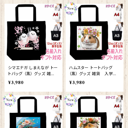
シマエナガ しまえなが トー
ハムスター トートバッグ
トバッグ （黒） グッズ 雑
（黒） グッズ 雑貨 入学祝
貨 入学祝い レッスンバッ
い レッスンバッグ お買い物
¥3,980
¥3,980
グ お買い物バッグ【型番 B-
バッグ【型番 B-10007】お
10011】プレゼント ギフト
花の王冠シリーズ