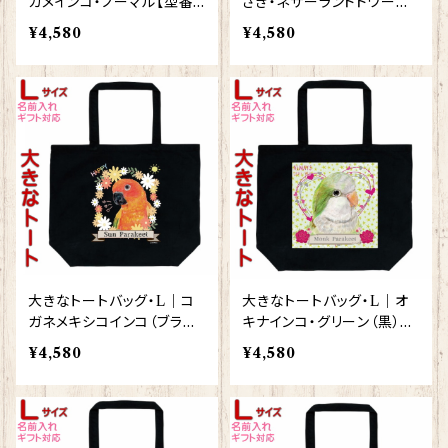
カメインコ・ノーマル【型番
さぎ・ネザーランドドワーフ
BL-96】KYAPIArt きゃぴ
ラビット（黒）【型番 BL-13
¥4,580
¥4,580
あーと
7】KYAPIArt きゃぴあーと
大きなトートバッグ・L｜コ
大きなトートバッグ・L｜オ
ガネメキシコインコ（ブラッ
キナインコ・グリーン（黒）
ク）【型番 BL-93】KYAPIA
【型番 BL-127】KYAPIArt
¥4,580
¥4,580
rt きゃぴあーと
きゃぴあーと