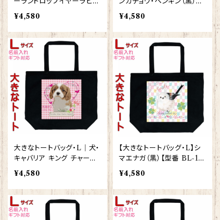
ーランドロップイヤーラビッ
ンカチョウ・ペンギン（黒）
ト・うさぎ（黒）【型番 BL-13
【型番 BL-142】きゃぴあー
¥4,580
¥4,580
9】きゃぴあーと KYAPIArt
と KYAPIArt
大きなトートバッグ・L｜犬・
【大きなトートバッグ・L】シ
キャバリア キング チャール
マエナガ（黒）【型番 BL-13
ズ スパニエル（黒）【型番 B
2】きゃぴあーと KYAPIArt
¥4,580
¥4,580
L-1】きゃぴあーと KYAPIA
しまえなが プレゼント ギフ
rt
ト