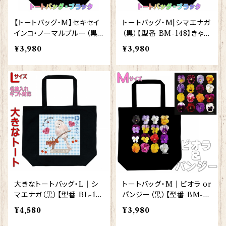
【トートバッグ・M】セキセイ
トートバッグ・M|シマエナガ
インコ・ノーマルブルー（黒）
（黒）【型番 BM-148】きゃぴ
【型番 BM-121】
あーと KYAPIArt しまえ
¥3,980
¥3,980
なが プレゼント ギフト
大きなトートバッグ・L｜シ
トートバッグ・M｜ビオラ or
マエナガ（黒）【型番 BL-14
パンジー（黒）【型番 BM-10
5】きゃぴあーと KYAPIArt
01】花好き プレゼント ギフ
¥4,580
¥3,980
しまえなが プレゼント ギフ
ト おしゃれ 買い物袋 エコ