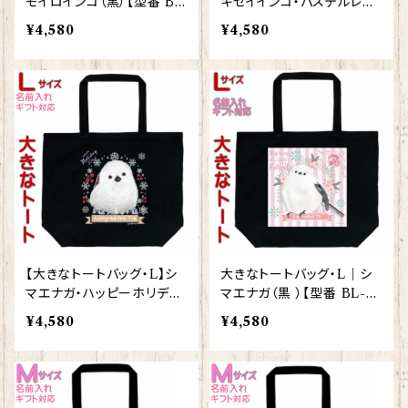
モイロインコ（黒）【型番 BL
キセイインコ・パステルレイ
-89】きゃぴあーと KYAPIA
ンボー（ライトピンク）【型番
¥4,580
¥4,580
rt
BLLP-68】
【大きなトートバッグ・L】シ
大きなトートバッグ・L｜シ
マエナガ・ハッピーホリデー
マエナガ（黒 ）【型番 BL-14
（ブラック）【型番 BL-116】
8】KYAPIArt きゃぴあーと
¥4,580
¥4,580
きゃぴあーと KYAPIArt し
ピンク しまえなが プレゼン
まえなが プレゼント ギフト
ト ギフト しまえなが プレゼ
ント ギフト