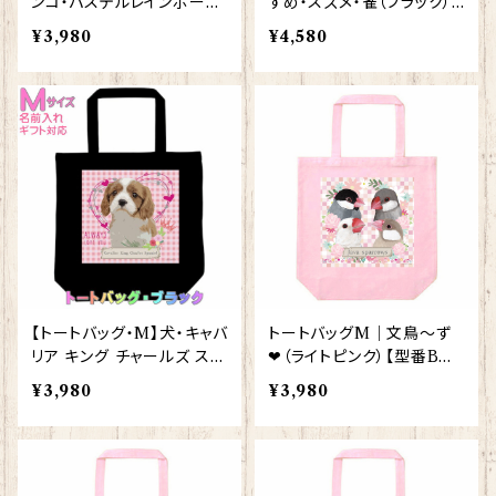
ンコ・パステルレインボー
ずめ・スズメ・雀（ブラック）
（ライトピンク）【型番BMLP
【型番 BL-42】KYAPIArt
¥3,980
¥4,580
-68】
きゃぴあーと
【トートバッグ・M】犬・キャバ
トートバッグM｜文鳥～ず
リア キング チャールズ スパ
❤（ライトピンク）【型番BM
ニエル（黒）【型番 BM-1】き
LP-4000】
¥3,980
¥3,980
ゃぴあーと KYAPIArt