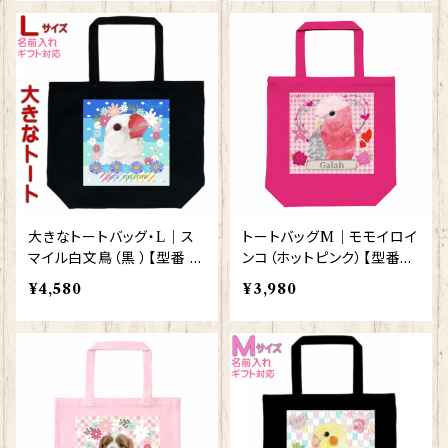
大きなトートバッグ・L｜ス
トートバッグM｜モモイロイ
マイル白文鳥（黒 ）【型番 B
ンコ（ホットピンク）【型番B
L-122】KYAPIArt きゃぴ
MHP-89】
¥4,580
¥3,980
あーと