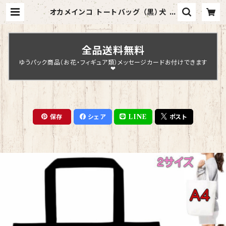
オカメインコ トートバッグ （黒）犬 ド
ッグ グッズ 雑貨 入学祝い レッスン
バッグ お買い物バッグ【型番 B-100
06】お花の王冠シリーズ | Chopin
Design
全品送料無料
ゆうパック商品（お花・フィギュア類）メッセージカードお付けできます
❤
保存
シェア
LINE
ポスト