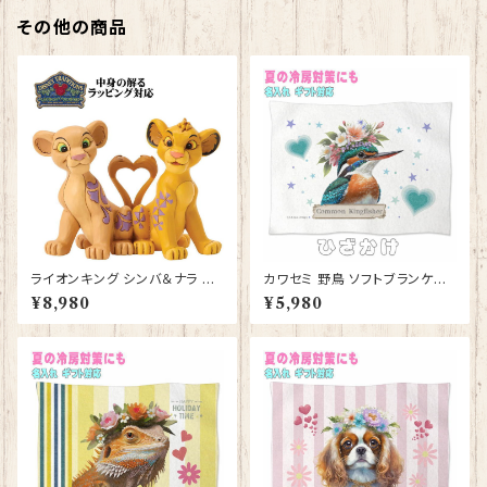
その他の商品
ライオンキング シンバ＆ナラ ハ
カワセミ 野鳥 ソフトブランケット
ートテイルズ フィギュア プレゼ
グッズ ひざかけ 毛布 雑貨 誕生
¥8,980
¥5,980
ント ギフト グッズ 誕生日プレゼ
日プレゼント ギフト【型番 SB-1
ント 人形 置物 ジムショア グッ
0010】お花の王冠
ズ Disney Tradition 結婚祝い
入籍祝い お祝い 結婚記念日 JI
M SHORE ディズニーランド デ
ィズニーシー ディズニーワール
ド