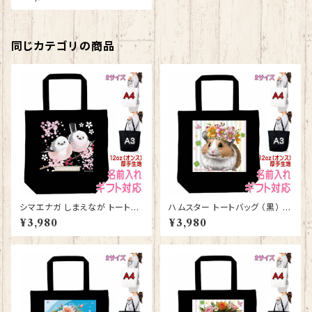
い レッスンバッグ お買い物バッ
グ【型番 B-10006】お花の王冠
シリーズ
同じカテゴリの商品
シマエナガ しまえなが トートバ
ハムスター トートバッグ （黒） グ
ッグ （黒） グッズ 雑貨 入学祝
ッズ 雑貨 入学祝い レッスンバ
¥3,980
¥3,980
い レッスンバッグ お買い物バッ
ッグ お買い物バッグ【型番 B-10
グ【型番 B-10011】プレゼント
007】お花の王冠シリーズ
ギフト