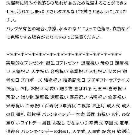
洗濯時に縮みや色落ちの恐れがあるため洗濯することができま
せん。汚れてしまったときはタオルなどで拭きとるようにしてくだ
さい。
バッグが有色の場合、摩擦、水ぬれなどによって色落ち、衣類など
に色移りする場合がありますのでご注意ください。
＊＊＊＊＊＊＊＊＊＊＊＊＊＊＊＊＊＊＊＊＊＊＊＊＊＊＊＊＊＊＊＊
実用的なプレゼント 誕生日プレゼント 退職祝い 母の日 還暦祝
い 入籍祝い 入学祝い 合格祝い 卒業祝い 入社祝い 父の日 敬
老の日 プロポーズ 結婚祝い 結婚記念日 プチギフト サプライズ
お返し お礼 お祝い 可愛い 贈り物 喜ばれる 七五三 喜寿祝い
可愛い 贈り物 還暦祝 還暦祝い 喜寿祝い 古稀祝い 傘寿祝い
米寿祝い 白寿祝い 百寿祝い年賀状 ご挨拶 お正月 成人式 成人
の日 御礼 御挨拶 バレンタインデー 本命 義理 お祝い お礼 ひな
祭り ホワイトデー 男性 お返し ひなまつり 卒業式 卒園式 定年
送迎会 バレンタインデーのお返し 入学式 入園式 記念日 歓送迎