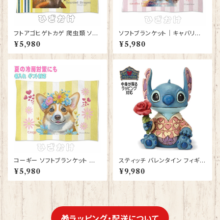
フトアゴヒゲトカゲ 爬虫類 ソフ
ソフトブランケット｜キャバリア
トブランケット ひざかけ 毛布 グ
キングチャールズスパニエル 犬
¥5,980
¥5,980
ッズ 雑貨 誕生日プレゼント ギフ
かわいいグッズ ひざかけ 毛布
ト【型番 SB-10008】お花の王
【型番 SB-10002】お花の王冠
冠
シリーズ
コーギー ソフトブランケット 犬
スティッチ バレンタイン フィギュ
かわいいグッズ 雑貨 誕生日プレ
ア プレゼント ギフト グッズ 誕生
¥5,980
¥9,980
ゼント ギフト【型番 SB-10005】
日プレゼント 人形 置物 ジムシ
お花の王冠
ョア グッズ Disney Tradition
結婚祝い 入籍祝い 還暦祝い お
祝い 結婚記念日 JIM SHORE
本命 義理 ディズニーランド ディ
ズニーシー ディズニーワールド
🎁ラッピング・配送について
ディズニー