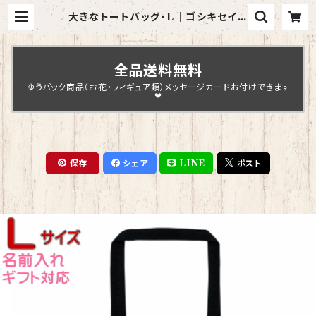
大きなトートバッグ・L｜ゴシキセイガ
イインコとハイビスカス（ブラック）
【型番 BL-35】きゃぴあーと KYAPI
Art | Chopin Design
全品送料無料
ゆうパック商品（お花・フィギュア類）メッセージカードお付けできます
❤
保存
シェア
LINE
ポスト