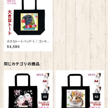
大きなトートバッグ・L｜ゴシキセ
イガイインコとハイビスカス（ブ
¥4,580
ラック）【型番 BL-35】きゃぴあ
ーと KYAPIArt
同じカテゴリの商品