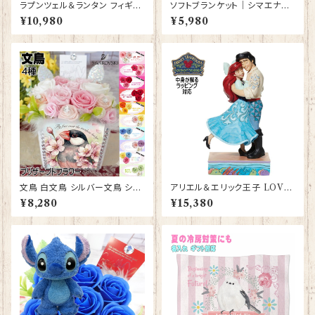
ラプンツェル＆ランタン フィギュ
ソフトブランケット｜シマエナガ
ア プレゼント ギフト グッズ 誕生
グッズ ひざかけ 毛布【型番 SB-
¥10,980
¥5,980
日プレゼント 人形 置物 ジムシ
132】モダン しまえなが プレゼ
ョア グッズ Disney Tradition
ント ギフト
結婚祝い 入籍祝い お祝い 結婚
記念日 JIM SHORE ディズニ
ーランド ディズニーシー ディズ
ニーワールド ディズニー
文鳥 白文鳥 シルバー文鳥 シナ
アリエル＆エリック王子 LOVE
モン文鳥 花束 プリザーブドフラ
リトルマーメイド フィギュア プレ
¥8,280
¥15,380
ワー 仏花 お供え 仏壇 お祝い
ゼント ギフト グッズ 誕生日プレ
ギフト プレゼント 誕生日 結婚
ゼント 人形 置物 ジムショア グ
記念日 結婚祝い
ッズ Disney Tradition 結婚祝
い 入籍祝い お祝い 結婚記念日
JIM SHORE ディズニーランド
ディズニーシー ディズニーワー
ルド ディズニー