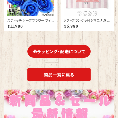
スティッチ ソープフラワー フィギ
ソフトブランケット|シマエナガ ひ
ュア セット 花束 誕生日プレゼン
ざ掛け グッズ かわいい ひざか
¥11,980
¥5,980
ト お祝い プレゼント フラワーギ
け 毛布【型番SB-148】 KYAPI
フト フラワーアレンジメント 【br
Art きゃぴあーと しまえなが プ
ack-s】
レゼント ギフト
🎁ラッピング・配送について
商品一覧に戻る