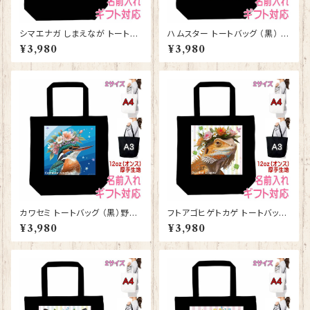
シマエナガ しまえなが トートバ
ハムスター トートバッグ （黒） グ
ッグ （黒） グッズ 雑貨 入学祝
ッズ 雑貨 入学祝い レッスンバ
¥3,980
¥3,980
い レッスンバッグ お買い物バッ
ッグ お買い物バッグ【型番 B-10
グ【型番 B-10011】プレゼント
007】お花の王冠シリーズ
ギフト
カワセミ トートバッグ （黒）野鳥
フトアゴヒゲトカゲ トートバッグ
グッズ 雑貨 入学祝い レッスン
（黒） グッズ 雑貨 入学祝い レ
¥3,980
¥3,980
バッグ お買い物バッグ【型番 B-
ッスンバッグ お買い物バッグ【型
10010】お花の王冠シリーズ
番 B-10008】お花の王冠シリ
ーズ