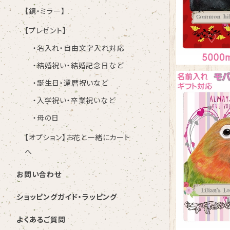
【鏡・ミラー】
【プレゼント】
・名入れ・自由文字入れ対応
・結婚祝い・結婚記念日など
・誕生日・還暦祝いなど
・入学祝い・卒業祝いなど
・母の日
【オプション】お花と一緒にカート
【モバイルチャ
ンコ｜スマホ充
へ
Y
お問い合わせ
ショッピングガイド・ラッピング
よくあるご質問