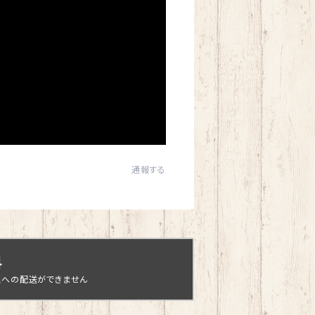
通報する
料
縄への配送ができません