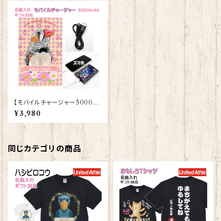
【モバイルチャージャー5000m
Ah】キンカチョウ｜スマホ充電
¥3,980
器【型番 J-33】ピンク KYAPI
Art きゃぴあーと
同じカテゴリの商品