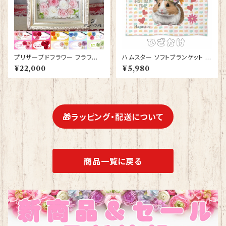
プリザーブドフラワー フラワー
ハムスター ソフトブランケット グ
ボックス ガラス フレーム ゴール
ッズ ひざかけ 毛布 雑貨 誕生日
¥22,000
¥5,980
ド 金 ボックスギフト プレゼント
プレゼント ギフト【型番 SB-10
花束 フラワーアレンジメント フ
007】お花の王冠
ラワーギフト バラ 薔薇 高級 お
祝い 誕生日プレゼント 結婚記
念日 プロポーズ 薔薇 ハート型
【型番 deco-13】
🎁ラッピング・配送について
商品一覧に戻る