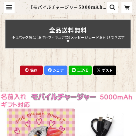
【モバイルチャージャー5000mAh】
キンカチョウ｜スマホ充電器【型番 J-
33】ピンク KYAPIArt きゃぴあー
と | Chopin Design
全品送料無料
ゆうパック商品（お花・フィギュア類）メッセージカードお付けできます
❤
保存
シェア
LINE
ポスト