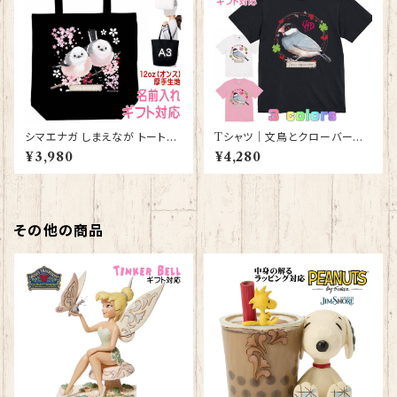
シマエナガ しまえなが トートバ
Tシャツ｜文鳥とクローバーと
ッグ （黒） グッズ 雑貨 入学祝
ハート【型番 T-152】レディース
¥3,980
¥4,280
い レッスンバッグ お買い物バッ
メンズ 大きいサイズ グッズ K
グ【型番 B-10011】プレゼント
YAPIArt きゃぴあーと
ギフト
その他の商品