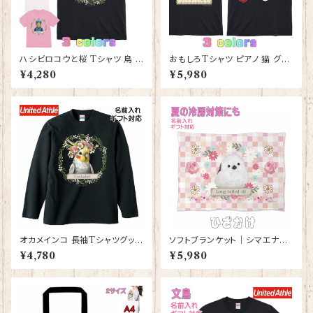
ハシビロコウと桜 Tシャツ 鳥 グ
おもしろTシャツ ピアノ 猫 グッ
ッズ 雑貨 レディース メンズ 【型
ズ 雑貨 レディース メンズ 【型番
¥4,280
¥5,980
番 T-10012】はじびろこう プレ
T-10013】ストリートピアノ プレ
ゼント ギフト
ゼント ギフト
オカメインコ 長袖Tシャツグッズ
ソフトブランケット｜シマエナガ
洋服 ロングTシャツ カットソー
グッズ ひざかけ 毛布【型番 SB-
¥4,780
¥5,980
レディース メンズ 【型番 LT-10
116】ピンク しまえなが プレゼ
006】お花の王冠シリーズ
ント ギフト