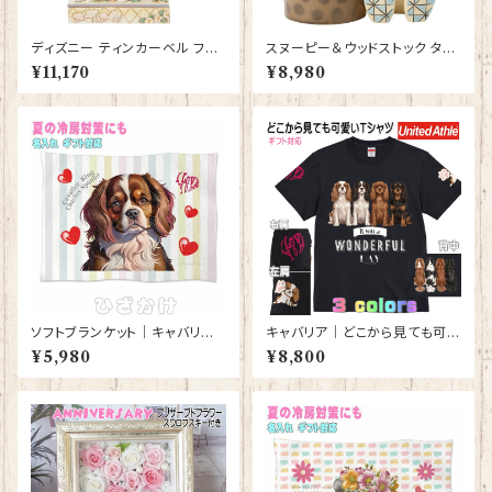
ディズニー ティンカーベル フィ
スヌーピー＆ウッドストック タピ
ギュア プレゼント ギフト 人形
オカティー Snoopy JIM SHO
¥11,170
¥8,980
置物 ジムショア グッズ【Disney
RE フィギュア プレゼント ギフト
Traditions】ホワイトウッドラン
グッズ お祝い 人形 置物 ジムシ
ド【型番DIS-9】
ョア 結婚祝い 誕生日 還暦祝い
お祝い ウッドストック
ソフトブランケット｜キャバリア
キャバリア｜どこから見ても可愛
キングチャールズスパニエル 犬
いＴシャツ 背中・両袖にプリント
¥5,980
¥8,800
ドッグ 雑貨 グッズ ひざかけ 毛
有 【型番 T-10014】
布【型番 SB-10001 】