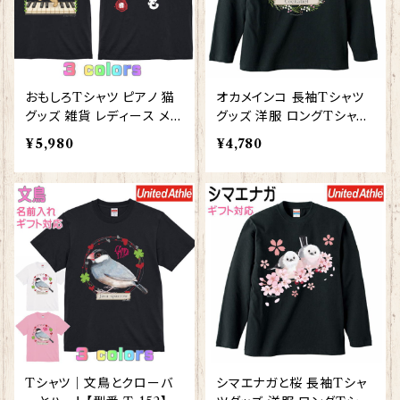
おもしろTシャツ ピアノ 猫
オカメインコ 長袖Tシャツ
グッズ 雑貨 レディース メン
グッズ 洋服 ロングTシャツ
ズ 【型番 T-10013】ストリ
カットソー レディース メン
¥5,980
¥4,780
ートピアノ プレゼント ギフ
ズ 【型番 LT-10006】お花
ト
の王冠シリーズ
Tシャツ｜文鳥とクローバ
シマエナガと桜 長袖Tシャ