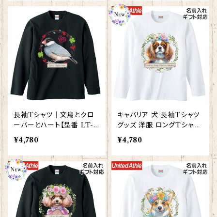
長袖Tシャツ｜文鳥とクロ
キャバリア 犬 長袖Tシャツ
ーバーとハート【型番 LT-1
グッズ 洋服 ロングTシャツ
52】KYAPIArt きゃぴあー
カットソー レディース メン
¥4,780
¥4,780
と
ズ 【型番 LT-10002】お花
の王冠シリーズ