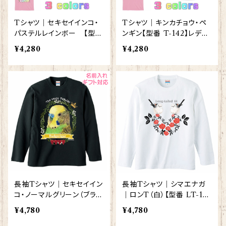
Tシャツ｜セキセイインコ・
Tシャツ｜キンカチョウ・ペ
パステルレインボー 【型番
ンギン【型番 T-142】レディ
T-123】レディース メンズ
ース メンズ グッズ
¥4,280
¥4,280
グッズ
長袖Tシャツ｜セキセイイン
長袖Tシャツ｜シマエナガ
コ・ノーマルグリーン（ブラッ
｜ロンT（白）【型番 LT-13
ク）【型番 LT-118】KYAPI
2】モダン しまえなが プレゼ
¥4,780
¥4,780
Art きゃぴあーと
ント ギフト