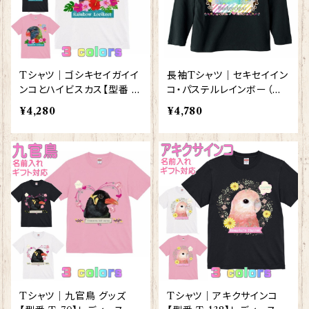
Tシャツ｜ゴシキセイガイイ
長袖Tシャツ｜セキセイイン
ンコとハイビスカス【型番 T
コ・パステルレインボー（黒）
-35】レディース メンズ グッ
ロングTシャツ【型番 LT-12
¥4,280
¥4,780
ズ
3】KYAPIArt きゃぴあーと
Tシャツ｜九官鳥 グッズ
Tシャツ｜アキクサインコ