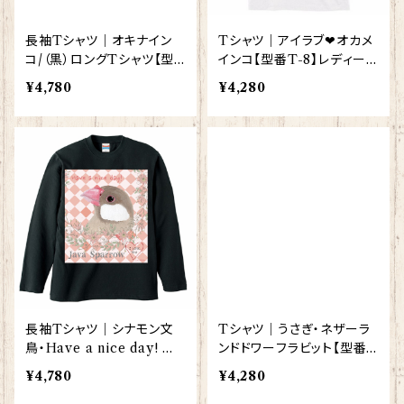
長袖Tシャツ｜オキナイン
Tシャツ｜アイラブ❤オカメ
コ/（黒）ロングTシャツ【型
インコ【型番T-8】レディース
番 LT-127】KYAPIArt きゃ
メンズ グッズ
¥4,780
¥4,280
ぴあーと
長袖Tシャツ｜シナモン文
Tシャツ｜うさぎ・ネザーラ
鳥・Have a nice day! ロ
ンドドワーフラビット【型番
ングTシャツ（ブラック）【型
T-137】レディース メンズ
¥4,780
¥4,280
番 LT-66】
グッズ