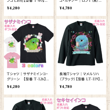
ンコとお花【型番 T-60】レ
コ・ルチノー｜ロンT（黒）
ディース メンズ グッズ
【型番 LT-129】KYAPIArt
¥4,280
¥4,780
きゃぴあーと
Tシャツ｜サザナミインコ・
長袖Tシャツ｜マメルリハ
グリーン 【型番 T-126】レ
（ブラック）【型番 LT-119】K
ディース メンズ グッズ
YAPIArt きゃぴあーと
¥4,280
¥4,780