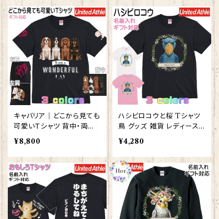
キャバリア｜どこから見ても
ハシビロコウと桜 Tシャツ
可愛いＴシャツ 背中・両袖
鳥 グッズ 雑貨 レディース
にプリント有 【型番 T-1001
メンズ 【型番 T-10012】は
¥8,800
¥4,280
4】
じびろこう プレゼント ギフ
ト