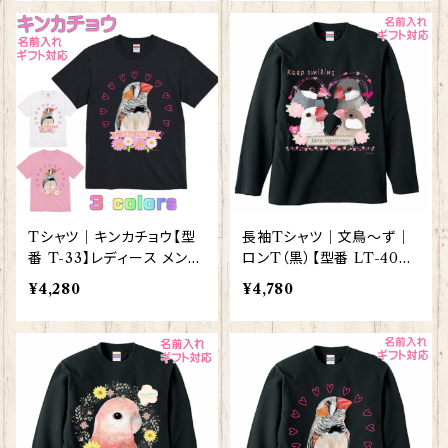
Tシャツ｜キンカチョウ【型
長袖Tシャツ｜文鳥～ず｜
番 T-33】レディース メンズ
ロンT（黒）【型番 LT-400
グッズ
0】KYAPIArt きゃぴあーと
¥4,280
¥4,780