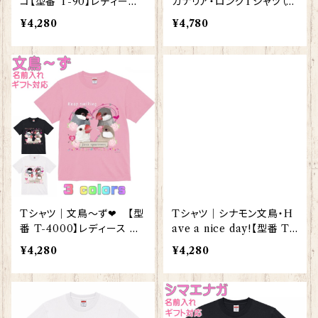
コ【型番 T-90】レディース
カナリア・ロングTシャツ（ブ
メンズ グッズ
ラック）【型番 LT-95】KYA
¥4,280
¥4,780
PIArt きゃぴあーと
Tシャツ｜文鳥～ず❤ 【型
Tシャツ｜シナモン文鳥・H
番 T-4000】レディース メ
ave a nice day!【型番 T-
ンズ グッズ
66】レディース メンズ グッ
¥4,280
¥4,280
ズ