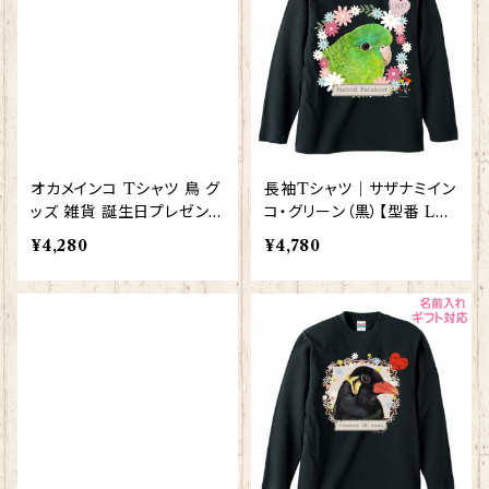
オカメインコ Tシャツ 鳥 グ
長袖Tシャツ｜サザナミイン
ッズ 雑貨 誕生日プレゼント
コ・グリーン（黒）【型番 LT-
ギフト レディース メンズ
126】KYAPIArt きゃぴあー
¥4,280
¥4,780
【型番 T-10006】お花の王
と
冠シリーズ