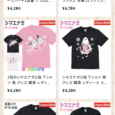
ーとハート【型番 T-152】レ
ツグッズ 洋服 ロングTシャ
ディース メンズ 大きいサイ
ツ カットソー レディース メ
¥4,280
¥4,780
ズ グッズ KYAPIArt きゃ
ンズ 【型番 LT-10011】しま
ぴあーと
えなが プレゼント ギフト
2羽のシマエナガと桜 Tシャ
シマエナガと桜 Tシャツ 鳥
ツ 鳥 グッズ 雑貨 レディー
グッズ 雑貨 レディース メン
ス メンズ 大きいサイズ グッ
ズ 【型番 T-10010】しまえ
¥4,280
¥4,280
ズ【型番 T-10011】しまえな
なが プレゼント ギフト
が プレゼント ギフト