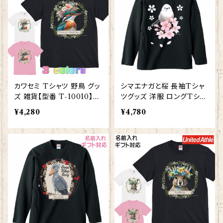
カワセミ Tシャツ 野鳥 グッ
シマエナガと桜 長袖Tシャ
ズ 雑貨【型番 T-10010】レ
ツグッズ 洋服 ロングTシャ
ディース メンズ お花の王冠
ツ カットソー レディース メ
¥4,280
¥4,780
シリーズ
ンズ 【型番 LT-10010】しま
えなが プレゼント ギフト