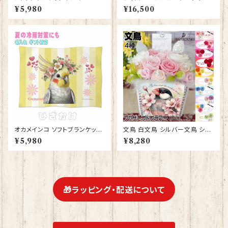
グッズ ひざかけ 毛布【型番 SB-
ミング王子 フィギュア プレゼン
¥5,980
¥16,500
132】モダン しまえなが プレゼ
ト ギフト グッズ 誕生日 人形 置
ント ギフト
物 ジムショア グッズ Disney T
radition 結婚祝い 入籍祝い 還
暦祝い お祝い 結婚記念日 JIM
SHORE ディズニーランド ディ
ズニーシー ディズニーワールド
オカメインコ ソフトブランケット
文鳥 白文鳥 シルバー文鳥 シナ
鳥 かわいいグッズ ひざかけ 毛
モン文鳥 花束 プリザーブドフラ
¥5,980
¥8,280
布【型番 SB-10006】誕生日プ
ワー 仏花 お供え 仏壇 お祝い
レゼント ギフト 出産祝い お花
ギフト プレゼント 誕生日 結婚
の王冠
記念日 結婚祝い
🎁ラッピング・配送について