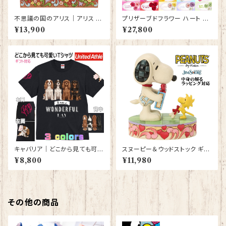
不思議の国のアリス｜アリス イ
プリザーブドフラワー ハート ガ
ン ワンダーランド LED ドアフィ
ラス フレーム ゴールド 金 フラ
¥13,900
¥27,800
ギュア プレゼント ギフト グッズ
ワーボックス ボックスギフト プ
誕生日 人形 置物 ジムショア グ
レゼント 花束 フラワーアレンジ
ッズ Disney Tradition 結婚祝
メント フラワーギフト バラ 薔薇
い 入籍祝い 還暦祝い お祝い 結
高級 お祝い 誕生日プレゼント
婚記念日 JIM SHORE ディズ
結婚記念日 プロポーズ 薔薇 ハ
ニーランド ディズニーシー ディ
ート型 【型番 deco-13】
ズニーワールド
キャバリア｜どこから見ても可愛
スヌーピー＆ウッドストック ギフ
いＴシャツ 背中・両袖にプリント
ト Snoopy JIM SHORE フィ
¥8,800
¥11,980
有 【型番 T-10014】
ギュア プレゼント ギフト グッズ
お祝い 人形 置物 ジムショア 結
婚祝い 誕生日 還暦祝い お祝い
ウッドストック
その他の商品