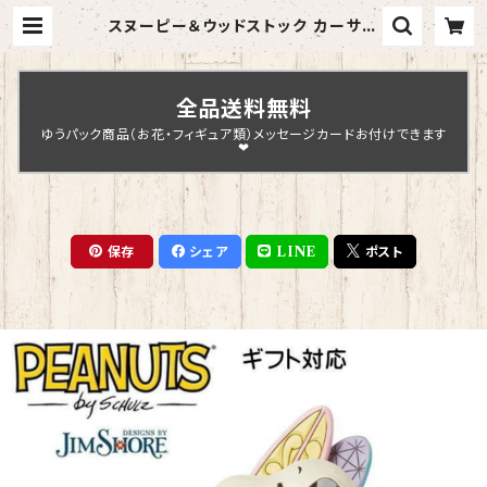
スヌーピー＆ウッドストック カーサー
フィン JIM SHORE フィギュア プレ
ゼント ギフト グッズ お祝い 人形 置
物 ジムショア 結婚祝い 入籍祝い 誕
生日プレゼント 還暦祝い お祝い プ
全品送料無料
ロポーズ 結婚記念日 スヌーピー ウ
ッドストック サーフィン 車 | Chopi
ゆうパック商品（お花・フィギュア類）メッセージカードお付けできます
n Design
❤
保存
シェア
LINE
ポスト