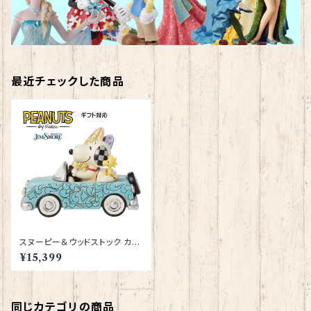
最近チェックした商品
スヌーピー＆ウッドストック カー
サーフィン JIM SHORE フィギ
¥15,399
ュア プレゼント ギフト グッズ お
祝い 人形 置物 ジムショア 結婚
祝い 入籍祝い 誕生日プレゼン
ト 還暦祝い お祝い プロポーズ
結婚記念日 スヌーピー ウッドス
同じカテゴリの商品