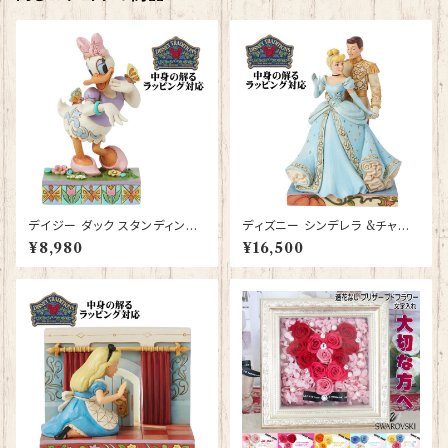
トック サーフィン 車
デイジー ダック スタンディング
ディズニー シンデレラ &チャー
ポーズフィギュア プレゼント ギ
ミング王子 フィギュア プレゼン
¥8,980
¥16,500
フト グッズ 誕生日プレゼント 人
ト ギフト グッズ 誕生日 人形 置
形 置物 ジムショア グッズ Disn
物 ジムショア グッズ Disney T
ey Tradition 結婚祝い 入籍祝
radition 結婚祝い 入籍祝い 還
い お祝い 結婚記念日 JIM SH
暦祝い お祝い 結婚記念日 JIM
ORE ディズニーランド ディズニ
SHORE ディズニーランド ディ
ーシー ディズニーワールド ディ
ズニーシー ディズニーワールド
ズニー