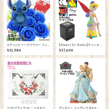
スティッチ ソープフラワー フィギ
【Disney by Britto】ティンカ
ュア セット 花束 誕生日プレゼン
ー・ベル シッティングポーズ ピ
¥11,980
¥17,600
ト お祝い プレゼント フラワーギ
ーターパン グッズ ロメロ ブリッ
フト フラワーアレンジメント 【br
ト フィギュア プレゼント ギフト
ack-s】
お祝い 人形 置物 結婚祝い 入
籍祝い 誕生日プレゼント 還暦
祝い プロポーズ 結婚記念日 デ
ィズニーランド ディズニーシー
ディズニーワールド
ソフトブランケット｜シマエナガ
ディズニー シンデレラ &チャー