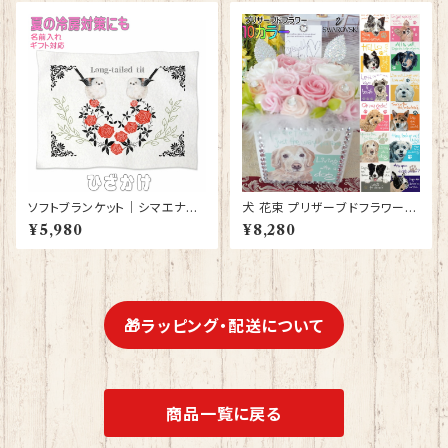
ソフトブランケット｜シマエナガ
犬 花束 プリザーブドフラワー
グッズ ひざかけ 毛布【型番 SB-
仏花 お供え 仏壇 お祝い ギフト
¥5,980
¥8,280
132】モダン しまえなが プレゼ
プレゼント 誕生日 結婚記念日
ント ギフト
結婚祝い
🎁ラッピング・配送について
商品一覧に戻る