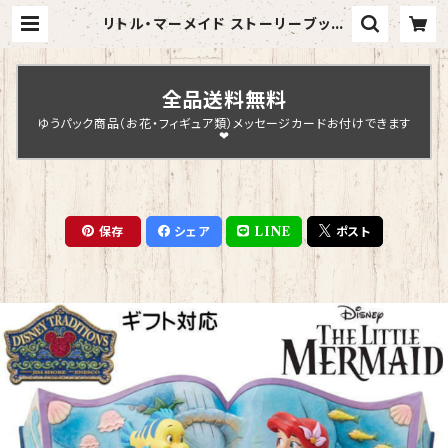
リトル・マーメイド ストーリーブック
アリエル フランダー フィギュア プレ
ゼント ギフト グッズ お祝い 人形 置
物 ジムショア グッズ アラジン【Disn
ey Traditions】 結婚祝い 入籍祝
全品送料無料
い 誕生日プレゼント 還暦祝い お祝
い プロポーズ 結婚記念日 JIM SH
ゆうパック商品（お花・フィギュア類）メッセージカードお付けできます
ORE | Chopin Design
❤
保存
シェア
LINE
ポスト