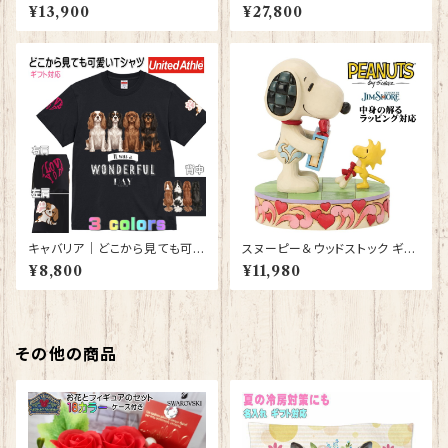
ン ワンダーランド LED ドアフィ
ラス フレーム ゴールド 金 フラ
¥13,900
¥27,800
ギュア プレゼント ギフト グッズ
ワーボックス ボックスギフト プ
誕生日 人形 置物 ジムショア グ
レゼント 花束 フラワーアレンジ
ッズ Disney Tradition 結婚祝
メント フラワーギフト バラ 薔薇
い 入籍祝い 還暦祝い お祝い 結
高級 お祝い 誕生日プレゼント
婚記念日 JIM SHORE ディズ
結婚記念日 プロポーズ 薔薇 ハ
ニーランド ディズニーシー ディ
ート型 【型番 deco-13】
ズニーワールド
キャバリア｜どこから見ても可愛
スヌーピー＆ウッドストック ギフ
いＴシャツ 背中・両袖にプリント
ト Snoopy JIM SHORE フィ
¥8,800
¥11,980
有 【型番 T-10014】
ギュア プレゼント ギフト グッズ
お祝い 人形 置物 ジムショア 結
婚祝い 誕生日 還暦祝い お祝い
ウッドストック
その他の商品