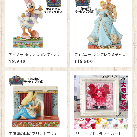
デイジー ダック スタンディング
ディズニー シンデレラ &チャー
ポーズフィギュア プレゼント ギ
ミング王子 フィギュア プレゼン
¥8,980
¥16,500
フト グッズ 誕生日プレゼント 人
ト ギフト グッズ 誕生日 人形 置
形 置物 ジムショア グッズ Disn
物 ジムショア グッズ Disney T
ey Tradition 結婚祝い 入籍祝
radition 結婚祝い 入籍祝い 還
い お祝い 結婚記念日 JIM SH
暦祝い お祝い 結婚記念日 JIM
ORE ディズニーランド ディズニ
SHORE ディズニーランド ディ
ーシー ディズニーワールド ディ
ズニーシー ディズニーワールド
ズニー
不思議の国のアリス｜アリス イ
プリザーブドフラワー ハート ガ