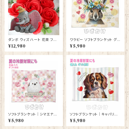
ダンボ ウィズ ハート 花束 フラ
ワラビー ソフトブランケット グッ
ワーギフト 誕生日 プレゼント 贈
ズ ひざかけ 毛布雑貨 誕生日プ
¥12,980
¥5,980
り物 ギフト ディズニー 花 ソープ
レゼント ギフト【型番 SB-1000
フラワー アレンジメント フィギュ
9】お花の王冠
ア 人形 置物 ジムショア グッズ
Disney Traditions 結婚祝い
結婚記念日 喜寿祝い 還暦祝い
JIM SHORE
ソフトブランケット｜シマエナガ
ソフトブランケット｜キャバリア
グッズ ひざかけ 毛布【型番 SB-
キングチャールズスパニエル 犬
¥5,980
¥5,980
116】ピンク しまえなが プレゼ
ドッグ 雑貨 グッズ ひざかけ 毛
ント ギフト
布【型番 SB-10001 】