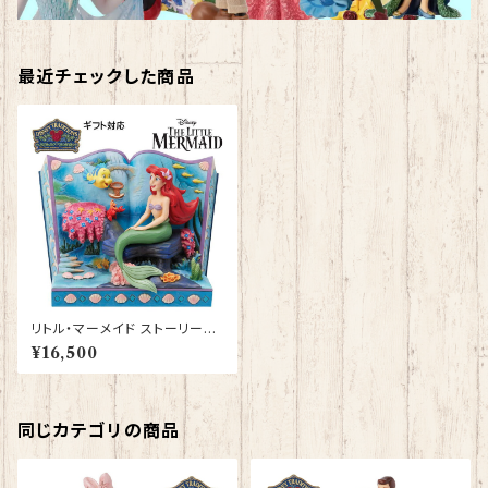
最近チェックした商品
リトル・マーメイド ストーリーブ
ック アリエル フランダー フィギ
¥16,500
ュア プレゼント ギフト グッズ お
祝い 人形 置物 ジムショア グッ
ズ アラジン【Disney Tradition
s】 結婚祝い 入籍祝い 誕生日プ
レゼント 還暦祝い お祝い プロ
同じカテゴリの商品
ポーズ 結婚記念日 JIM SHOR
E