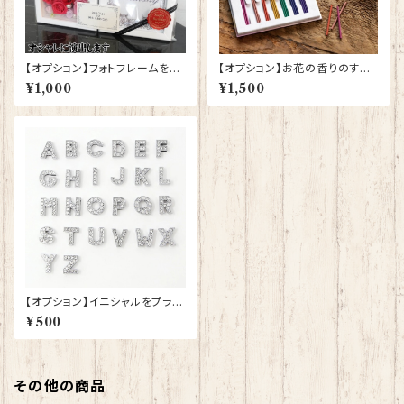
【オプション】フォトフレームを開
【オプション】お花の香りのする
いて中身が見えるラッピングに
お線香とセットにする
¥1,000
¥1,500
する
【オプション】イニシャルをプラス
する
¥500
その他の商品