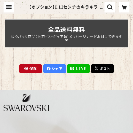
【オプション】1.11センチのキラキラ ス
ワロフスキーをアレンジにさらにプラ
スする | Chopin Design
全品送料無料
ゆうパック商品（お花・フィギュア類）メッセージカードお付けできます
❤
保存
シェア
LINE
ポスト