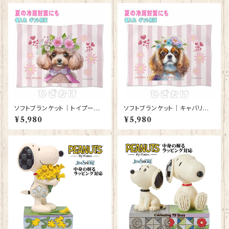
ソフトブランケット｜トイプード
ソフトブランケット｜キャバリア
ル 犬 かわいいグッズ 雑貨 ひざ
キングチャールズスパニエル 犬
¥5,980
¥5,980
かけ 毛布 誕生日プレゼント ギ
かわいいグッズ ひざかけ 毛布
フト【型番 SB-10003】お花の
【型番 SB-10002】お花の王冠
王冠
シリーズ