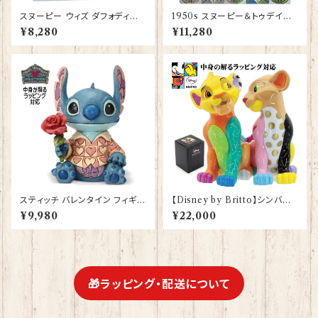
スヌーピー ウィズ ダフォディル
1950s スヌーピー＆トゥデイズ
ズ Snoopy JIM SHORE フィ
スヌーピー Snoopy JIM SHO
¥8,280
¥11,280
ギュア プレゼント ギフト グッズ
RE フィギュア プレゼント ギフト
お祝い 人形 置物 ジムショア 結
グッズ お祝い 人形 置物 ジムシ
婚祝い 誕生日 還暦祝い お祝い
ョア 結婚祝い 誕生日 還暦祝い
ウッドストック
お祝い
スティッチ バレンタイン フィギュ
【Disney by Britto】シンバ＆
ア プレゼント ギフト グッズ 誕生
ナラ ポップ ライオンキング ロメ
¥9,980
¥22,000
日プレゼント 人形 置物 ジムシ
ロ ブリット フィギュア プレゼン
ョア グッズ Disney Tradition
ト ギフト グッズ お祝い 人形 置
結婚祝い 入籍祝い 還暦祝い お
物 グッズ 結婚祝い 入籍祝い 誕
祝い 結婚記念日 JIM SHORE
生日プレゼント 還暦祝い プロ
本命 義理 ディズニーランド ディ
ポーズ 結婚記念日 ディズニーラ
ズニーシー ディズニーワールド
ンド ディズニーシー ディズニー
🎁ラッピング・配送について
ディズニー
ワールド