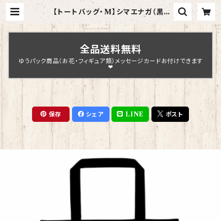
【トートバッグ・M】シマエナガ（黒）
【型番 BM-132】きゃぴあーと KYA
PIArt しまえなが プレゼント ギフト
| Chopin Design
全品送料無料
ゆうパック商品（お花・フィギュア類）メッセージカードお付けできます
❤
保存
シェア
LINE
ポスト