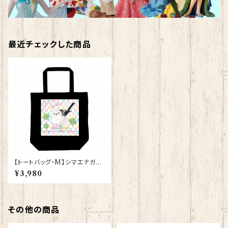
最近チェックした商品
【トートバッグ・M】シマエナガ
（黒）【型番 BM-132】きゃぴあ
¥3,980
ーと KYAPIArt しまえなが プ
レゼント ギフト
その他の商品