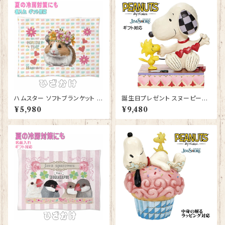
ハムスター ソフトブランケット グ
誕生日プレゼント スヌーピー＆
ッズ ひざかけ 毛布 雑貨 誕生日
ウッドストック ガーランド JIM
¥5,980
¥9,480
プレゼント ギフト【型番 SB-10
SHORE フィギュア プレゼント
007】お花の王冠
ギフト グッズ お祝い 人形 置物
ジムショア グッズ 結婚祝い 入
籍祝い 還暦祝い お祝い プロポ
ーズ 結婚記念日