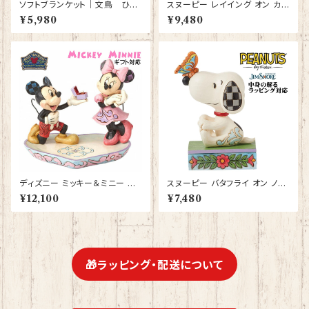
ソフトブランケット｜文鳥 ひざ
スヌーピー レイイング オン カッ
かけ 毛布 白文鳥 シルバー文鳥
プケーキ JIM SHORE フィギュ
¥5,980
¥9,480
シナモン文鳥【型番 SB-４００
ア プレゼント ギフト グッズ お祝
０】ピンク
い 人形 置物 ジムショア 結婚祝
い 誕生日 還暦祝い お祝い ウッ
ドストック
ディズニー ミッキー＆ミニー リ
スヌーピー バタフライ オン ノー
ングディッシュ フィギュア プレゼ
ズ JIM SHORE フィギュア プ
¥12,100
¥7,480
ント ギフト 結婚祝い 入籍祝い
レゼント ギフト グッズ お祝い 人
プロポーズ 人形 置物 ジムショ
形 置物 ジムショア 結婚祝い 誕
ア グッズ 【Disney Tradition
生日 還暦祝い お祝い ウッドス
s】【型番DIS-7】
トック
🎁ラッピング・配送について