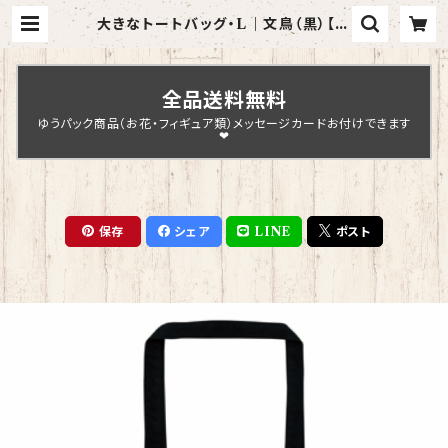
大きなトートバッグ・L｜文鳥（黒）【型
番 BL-152】きゃぴあーと KYAPIA
rt | Chopin Design
全品送料無料
ゆうパック商品（お花・フィギュア類）メッセージカードお付けできます
❤
保存
シェア
LINE
ポスト