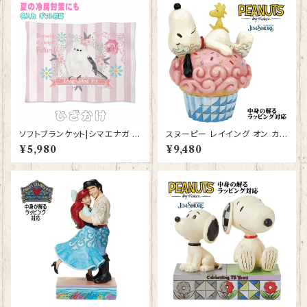
ソフトブランケット|シマエナガ ひ
スヌーピー レイイング オン カッ
ざ掛け グッズ かわいい ひざか
プケーキ JIM SHORE フィギュ
¥5,980
¥9,480
け 毛布【型番SB-148】 KYAPI
ア プレゼント ギフト グッズ お祝
Art きゃぴあーと しまえなが プ
い 人形 置物 ジムショア 結婚祝
レゼント ギフト
い 誕生日 還暦祝い お祝い ウッ
ドストック