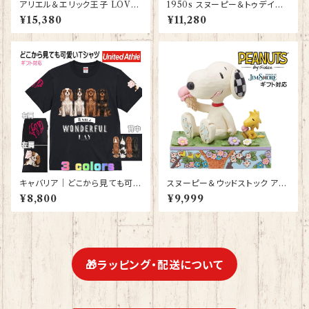
アリエル＆エリック王子 LOVE
1950s スヌーピー＆トゥデイズ
リトルマーメイド フィギュア プレ
スヌーピー Snoopy JIM SHO
¥15,380
¥11,280
ゼント ギフト グッズ 誕生日プレ
RE フィギュア プレゼント ギフト
ゼント 人形 置物 ジムショア グ
グッズ お祝い 人形 置物 ジムシ
ッズ Disney Tradition 結婚祝
ョア 結婚祝い 誕生日 還暦祝い
い 入籍祝い お祝い 結婚記念日
お祝い
JIM SHORE ディズニーランド
ディズニーシー ディズニーワー
ルド ディズニー
キャバリア｜どこから見ても可愛
スヌーピー＆ウッドストック アイ
いＴシャツ 背中・両袖にプリント
スクリーム JIM SHORE フィギ
¥8,800
¥9,999
有 【型番 T-10014】
ュア プレゼント ギフト グッズ お
祝い 人形 置物 ジムショア グッ
ズ クリスマスプレゼント バレン
タインデー ホワイトデー 母の日
贈り物 お祝い 退職祝い 卒業祝
い
🎁ラッピング・配送について