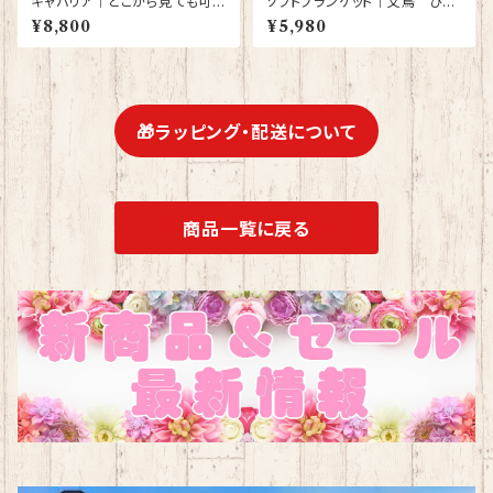
キャバリア｜どこから見ても可愛
ソフトブランケット｜文鳥 ひざ
いＴシャツ 背中・両袖にプリント
かけ 毛布 白文鳥 シルバー文鳥
¥8,800
¥5,980
有 【型番 T-10014】
シナモン文鳥【型番 SB-４００
０】ピンク
🎁ラッピング・配送について
商品一覧に戻る