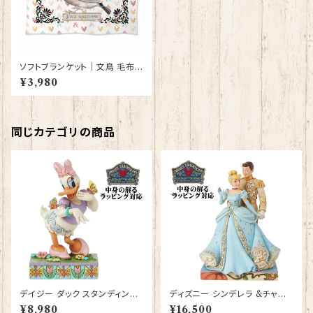
ソフトブランケット｜文鳥 毛布
【型番 SB-152】KYAPIArt き
¥3,980
ゃぴあーと
同じカテゴリの商品
デイジー ダック スタンディング
ディズニー シンデレラ &チャー
ポーズフィギュア プレゼント ギ
ミング王子 フィギュア プレゼン
¥8,980
¥16,500