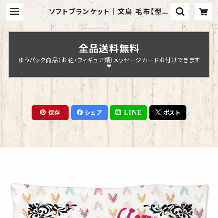
ソフトブランケット｜文鳥 毛布【型番
SB-152】KYAPIArt きゃぴあーと |
Chopin Design
全品送料無料
ゆうパック商品（お花・フィギュア類）メッセージカードお付けできます
❤
保存
シェア
LINE
ポスト