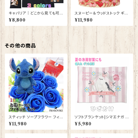
キャバリア｜どこから見ても可愛
スヌーピー＆ウッドストック ギフ
いＴシャツ 背中・両袖にプリント
ト Snoopy JIM SHORE フィ
¥8,800
¥11,980
有 【型番 T-10014】
ギュア プレゼント ギフト グッズ
お祝い 人形 置物 ジムショア 結
婚祝い 誕生日 還暦祝い お祝い
ウッドストック
その他の商品
スティッチ ソープフラワー フィギ
ソフトブランケット|シマエナガ ひ
ュア セット 花束 誕生日プレゼン
ざ掛け グッズ かわいい ひざか
¥11,980
¥5,980
ト お祝い プレゼント フラワーギ
け 毛布【型番SB-148】 KYAPI
フト フラワーアレンジメント 【br
Art きゃぴあーと しまえなが プ
ack-s】
レゼント ギフト