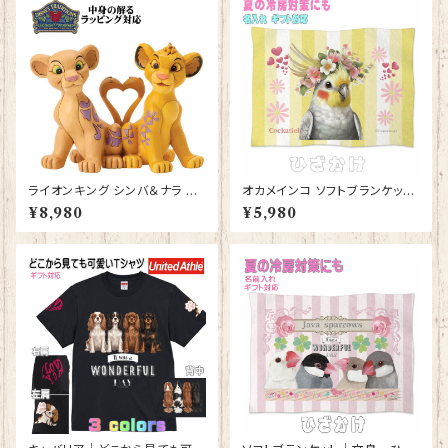
ライオンキング シンバ＆ナラ ハ
オカメインコ ソフトブランケット
ートテイルズ フィギュア プレゼ
鳥 かわいいグッズ ひざかけ 毛
¥8,980
¥5,980
ント ギフト グッズ 誕生日プレゼ
布【型番 SB-10006】誕生日プ
ント 人形 置物 ジムショア グッ
レゼント ギフト 出産祝い お花
ズ Disney Tradition 結婚祝い
の王冠
入籍祝い お祝い 結婚記念日 JI
M SHORE ディズニーランド デ
ィズニーシー ディズニーワール
ド