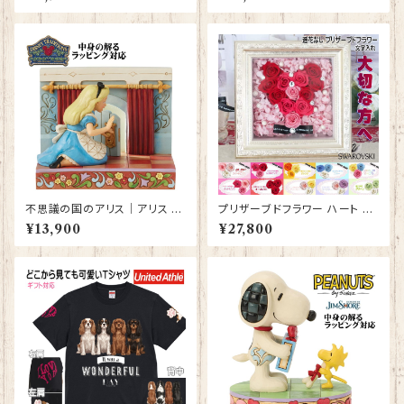
フト グッズ 誕生日プレゼント 人
ト ギフト グッズ 誕生日 人形 置
形 置物 ジムショア グッズ Disn
物 ジムショア グッズ Disney T
ey Tradition 結婚祝い 入籍祝
radition 結婚祝い 入籍祝い 還
い お祝い 結婚記念日 JIM SH
暦祝い お祝い 結婚記念日 JIM
ORE ディズニーランド ディズニ
SHORE ディズニーランド ディ
ーシー ディズニーワールド ディ
ズニーシー ディズニーワールド
ズニー
不思議の国のアリス｜アリス イ
プリザーブドフラワー ハート ガ
ン ワンダーランド LED ドアフィ
ラス フレーム ゴールド 金 フラ
¥13,900
¥27,800
ギュア プレゼント ギフト グッズ
ワーボックス ボックスギフト プ
誕生日 人形 置物 ジムショア グ
レゼント 花束 フラワーアレンジ
ッズ Disney Tradition 結婚祝
メント フラワーギフト バラ 薔薇
い 入籍祝い 還暦祝い お祝い 結
高級 お祝い 誕生日プレゼント
婚記念日 JIM SHORE ディズ
結婚記念日 プロポーズ 薔薇 ハ
ニーランド ディズニーシー ディ
ート型 【型番 deco-13】
ズニーワールド