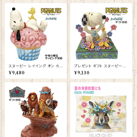
スヌーピー レイイング オン カッ
プレゼント ギフト スヌーピー＆
プケーキ JIM SHORE フィギュ
ウッドストック イン フラワーズ J
¥9,480
¥9,130
ア プレゼント ギフト グッズ お祝
IM SHORE フィギュア グッズ
い 人形 置物 ジムショア 結婚祝
お祝い 人形 置物 ジムショア グ
い 誕生日 還暦祝い お祝い ウッ
ッズ 結婚祝い 入籍祝い 還暦祝
ドストック
い お祝い プロポーズ 結婚記念
日 誕生日プレゼント