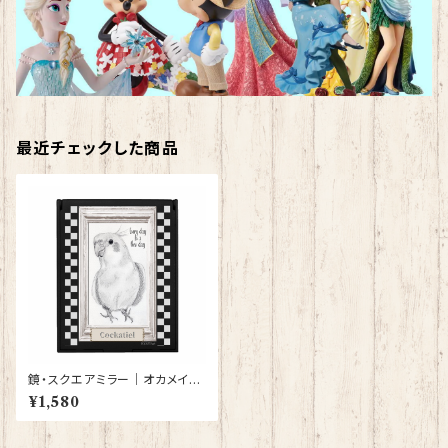
最近チェックした商品
鏡・スクエアミラー｜オカメイン
コ グッズ 雑貨(黒）【型番 MI-1
¥1,580
50】