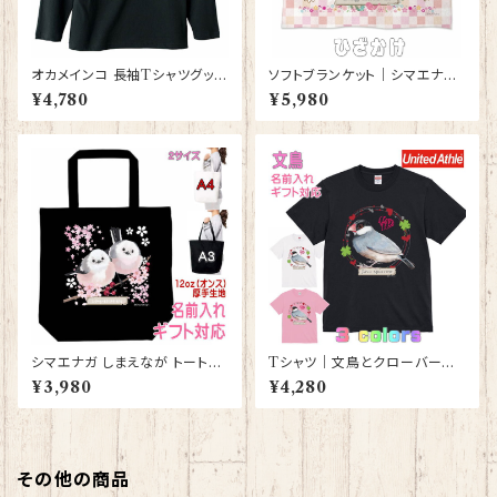
オカメインコ 長袖Tシャツグッズ
ソフトブランケット｜シマエナガ
洋服 ロングTシャツ カットソー
グッズ ひざかけ 毛布【型番 SB-
¥4,780
¥5,980
レディース メンズ 【型番 LT-10
116】ピンク しまえなが プレゼ
006】お花の王冠シリーズ
ント ギフト
シマエナガ しまえなが トートバ
Tシャツ｜文鳥とクローバーと
ッグ （黒） グッズ 雑貨 入学祝
ハート【型番 T-152】レディース
¥3,980
¥4,280
い レッスンバッグ お買い物バッ
メンズ 大きいサイズ グッズ K
グ【型番 B-10011】プレゼント
YAPIArt きゃぴあーと
ギフト
その他の商品