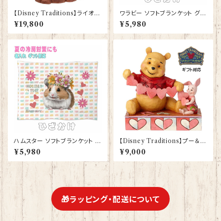
【Disney Traditions】ライオン
ワラビー ソフトブランケット グッ
キング プライドロック フィギュア
ズ ひざかけ 毛布雑貨 誕生日プ
¥19,800
¥5,980
プレゼント ギフト グッズ お祝い
レゼント ギフト【型番 SB-1000
人形 置物 ジムショア グッズ 結
9】お花の王冠
婚祝い 入籍祝い 誕生日プレゼ
ント 還暦祝い お祝い プロポー
ズ 結婚記念日 JIM SHORE
ハムスター ソフトブランケット グ
【Disney Traditions】プー＆ピ
ッズ ひざかけ 毛布 雑貨 誕生日
グレット ハート ディズニー フィ
¥5,980
¥9,000
プレゼント ギフト【型番 SB-10
ギュア プレゼント ギフト グッズ
007】お花の王冠
お祝い 人形 置物 ジムショア グ
ッズ 結婚祝い 入籍祝い 誕生日
プレゼント 還暦祝い お祝い 結
婚記念日 JIM SHORE くまの
プーさん
🎁ラッピング・配送について