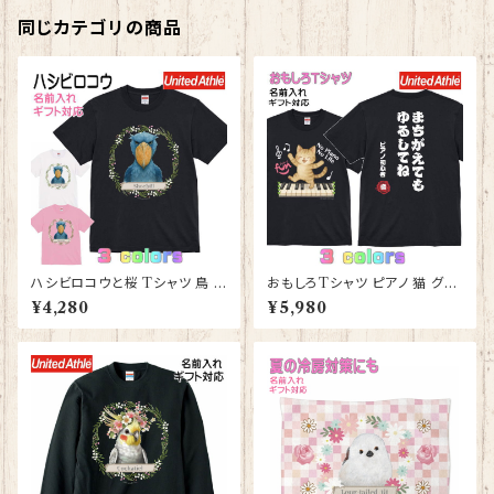
同じカテゴリの商品
ハシビロコウと桜 Tシャツ 鳥 グ
おもしろTシャツ ピアノ 猫 グッ
ッズ 雑貨 レディース メンズ 【型
ズ 雑貨 レディース メンズ 【型番
¥4,280
¥5,980
番 T-10012】はじびろこう プレ
T-10013】ストリートピアノ プレ
ゼント ギフト
ゼント ギフト