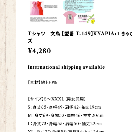
Tシャツ｜文鳥 【型番 T-149】KYAPIArt 
ズ
¥4,280
International shipping available
【素材】綿100％
【サイズ】S～XXXL（男女兼用）
S：身丈65・身幅49・肩幅42・袖丈19cm
M：身丈69・身幅52・肩幅46・袖丈20cm
L：身丈73・身幅55・肩幅50・袖丈22cm
XL：身丈77・身幅58・肩幅54・袖丈24cm