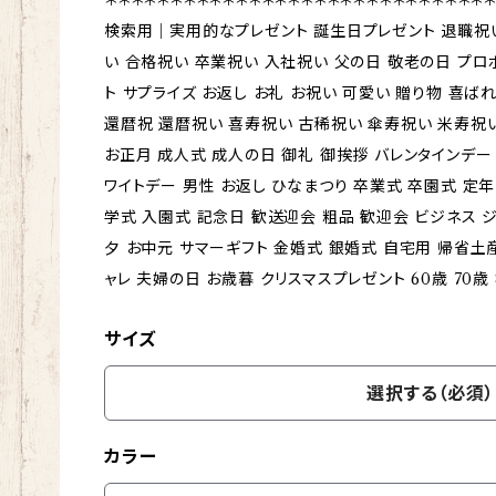
検索用｜実用的なプレゼント 誕生日プレゼント 退職祝い
い 合格祝い 卒業祝い 入社祝い 父の日 敬老の日 プロ
ト サプライズ お返し お礼 お祝い 可愛い 贈り物 喜ば
還暦祝 還暦祝い 喜寿祝い 古稀祝い 傘寿祝い 米寿祝
お正月 成人式 成人の日 御礼 御挨拶 バレンタインデー 
ワイトデー 男性 お返し ひなまつり 卒業式 卒園式 定
学式 入園式 記念日 歓送迎会 粗品 歓迎会 ビジネス 
夕 お中元 サマーギフト 金婚式 銀婚式 自宅用 帰省土産
ャレ 夫婦の日 お歳暮 クリスマスプレゼント 60歳 70歳 80
サイズ
選択する（必須）
カラー