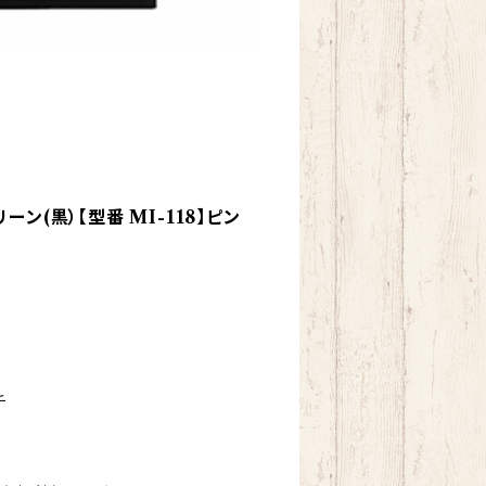
ン(黒）【型番 MI-118】ピン
チ