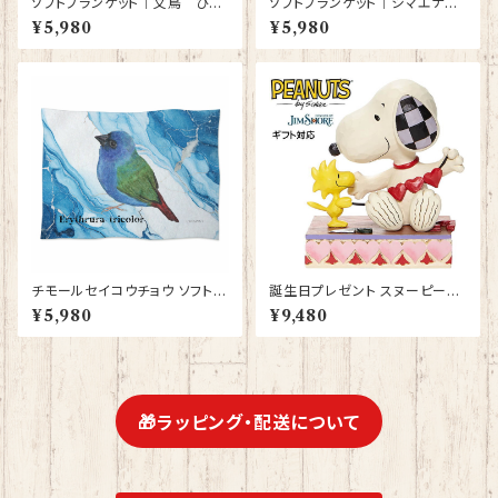
ソフトブランケット｜文鳥 ひざ
ソフトブランケット｜シマエナガ
かけ 毛布 白文鳥 シルバー文鳥
グッズ ひざかけ 毛布【型番 SB-
¥5,980
¥5,980
シナモン文鳥【型番 SB-４００
116】ピンク しまえなが プレゼ
０】ピンク
ント ギフト
チモールセイコウチョウ ソフトブ
誕生日プレゼント スヌーピー＆
ランケット ひざかけ 毛布 グッ
ウッドストック ガーランド JIM
¥5,980
¥9,480
ズ 雑貨 誕生日プレゼント ギフト
SHORE フィギュア プレゼント
【型番 SB-156】
ギフト グッズ お祝い 人形 置物
ジムショア グッズ 結婚祝い 入
籍祝い 還暦祝い お祝い プロポ
ーズ 結婚記念日
🎁ラッピング・配送について