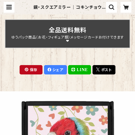
鏡・スクエアミラー｜コキンチョウ
(黒）【型番 MI-91】 | Chopin Des
ign
全品送料無料
ゆうパック商品（お花・フィギュア類）メッセージカードお付けできます
❤
保存
シェア
LINE
ポスト