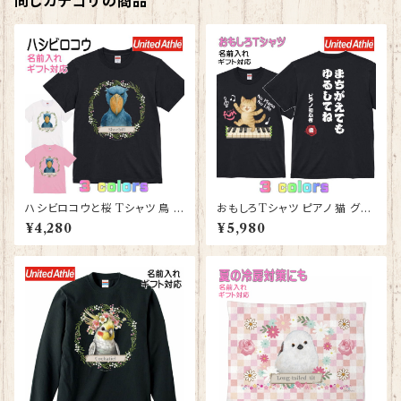
同じカテゴリの商品
ハシビロコウと桜 Tシャツ 鳥 グ
おもしろTシャツ ピアノ 猫 グッ
ッズ 雑貨 レディース メンズ 【型
ズ 雑貨 レディース メンズ 【型番
¥4,280
¥5,980
番 T-10012】はじびろこう プレ
T-10013】ストリートピアノ プレ
ゼント ギフト
ゼント ギフト