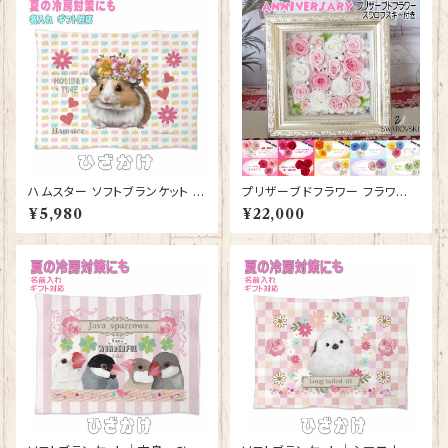
ハムスター ソフトブランケット グ
プリザーブドフラワー フラワー
ッズ ひざかけ 毛布 雑貨 誕生日
ボックス ガラス フレーム ゴール
¥5,980
¥22,000
プレゼント ギフト【型番 SB-10
ド 金 ボックスギフト プレゼント
007】お花の王冠
花束 フラワーアレンジメント フ
ラワーギフト バラ 薔薇 高級 お
祝い 誕生日プレゼント 結婚記
念日 プロポーズ 薔薇 ハート型
【型番 deco-13】