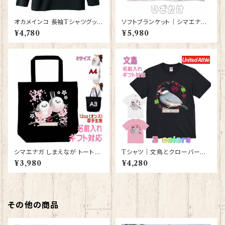
オカメインコ 長袖Tシャツグッズ
ソフトブランケット｜シマエナガ
洋服 ロングTシャツ カットソー
グッズ ひざかけ 毛布【型番 SB-
¥4,780
¥5,980
レディース メンズ 【型番 LT-10
116】ピンク しまえなが プレゼ
006】お花の王冠シリーズ
ント ギフト
シマエナガ しまえなが トートバ
Tシャツ｜文鳥とクローバーと
ッグ （黒） グッズ 雑貨 入学祝
ハート【型番 T-152】レディース
¥3,980
¥4,280
い レッスンバッグ お買い物バッ
メンズ 大きいサイズ グッズ K
グ【型番 B-10011】プレゼント
YAPIArt きゃぴあーと
ギフト
その他の商品