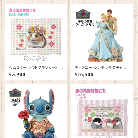
ハムスター ソフトブランケット グ
ディズニー シンデレラ &チャー
ッズ ひざかけ 毛布 雑貨 誕生日
ミング王子 フィギュア プレゼン
¥5,980
¥16,500
プレゼント ギフト【型番 SB-10
ト ギフト グッズ 誕生日 人形 置
007】お花の王冠
物 ジムショア グッズ Disney T
radition 結婚祝い 入籍祝い 還
暦祝い お祝い 結婚記念日 JIM
SHORE ディズニーランド ディ
ズニーシー ディズニーワールド