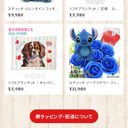
スティッチ バレンタイン フィギュ
ソフトブランケット｜文鳥 ひざ
ア プレゼント ギフト グッズ 誕生
かけ 毛布 白文鳥 シルバー文鳥
¥9,980
¥5,980
日プレゼント 人形 置物 ジムシ
シナモン文鳥【型番 SB-４００
ョア グッズ Disney Tradition
０】ピンク
結婚祝い 入籍祝い 還暦祝い お
祝い 結婚記念日 JIM SHORE
本命 義理 ディズニーランド ディ
ズニーシー ディズニーワールド
ディズニー
ソフトブランケット｜キャバリア
スティッチ ソープフラワー フィギ
キングチャールズスパニエル 犬
ュア セット 花束 誕生日プレゼン
¥5,980
¥11,980
ドッグ 雑貨 グッズ ひざかけ 毛
ト お祝い プレゼント フラワーギ
布【型番 SB-10001 】
フト フラワーアレンジメント 【br
ack-s】
🎁ラッピング・配送について