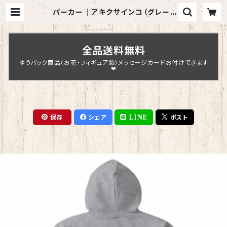
パーカー｜アキクサインコ（グレー）
【型番 P-138】 | Chopin Design
全品送料無料
ゆうパック商品（お花・フィギュア類）メッセージカードお付けできます
❤
保存
シェア
LINE
ポスト