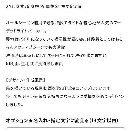
2XL:身丈76 身幅59 肩幅53 袖丈64cm
オールシーズン着用できる、軽くてライトな着心地が人気のフー
デッドライトパーカー。
裏地はパイルになっていて吸湿性が高い為、普段着としてはもち
ろんアクティブシーンでも大活躍！
洗濯時は裏返しにしてネットに入れて洗って頂きますと
印刷面、生地共に長持ちします。
【デザイン・作成風景】
鳥を描いている風景動画をYouTubeにアップしています。
少しでも明るい元気な気持ちになるように愛情を込めてデザイン
しました。
オプション★名入れ・指定文字に変える（14文字以内）