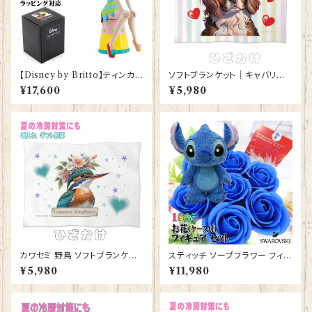
【Disney by Britto】ティンカ
ソフトブランケット｜キャバリア
ー・ベル シッティングポーズ ピ
キングチャールズスパニエル 犬
¥17,600
¥5,980
ーターパン グッズ ロメロ ブリッ
ドッグ 雑貨 グッズ ひざかけ 毛
ト フィギュア プレゼント ギフト
布【型番 SB-10001 】
お祝い 人形 置物 結婚祝い 入
籍祝い 誕生日プレゼント 還暦
祝い プロポーズ 結婚記念日 デ
ィズニーランド ディズニーシー
ディズニーワールド
カワセミ 野鳥 ソフトブランケット
スティッチ ソープフラワー フィギ
グッズ ひざかけ 毛布 雑貨 誕生
ュア セット 花束 誕生日プレゼン
¥5,980
¥11,980
日プレゼント ギフト【型番 SB-1
ト お祝い プレゼント フラワーギ
0010】お花の王冠
フト フラワーアレンジメント 【br
ack-s】