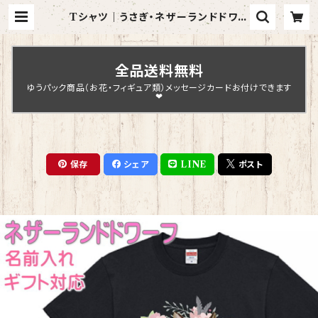
Tシャツ｜うさぎ・ネザーランドドワー
フラビット【型番 T-137】レディース
メンズ グッズ | Chopin Design
全品送料無料
ゆうパック商品（お花・フィギュア類）メッセージカードお付けできます
❤
保存
シェア
LINE
ポスト