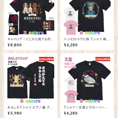
キャバリア｜どこから見ても可愛
ハシビロコウと桜 Tシャツ 鳥 グ
いＴシャツ 背中・両袖にプリント
ッズ 雑貨 レディース メンズ 【型
¥8,800
¥4,280
有 【型番 T-10014】
番 T-10012】はじびろこう プレ
ゼント ギフト
おもしろTシャツ ピアノ 猫 グッ
Tシャツ｜文鳥とクローバーと
ズ 雑貨 レディース メンズ 【型番
ハート【型番 T-152】レディース
¥5,980
¥4,280
T-10013】ストリートピアノ プレ
メンズ 大きいサイズ グッズ K