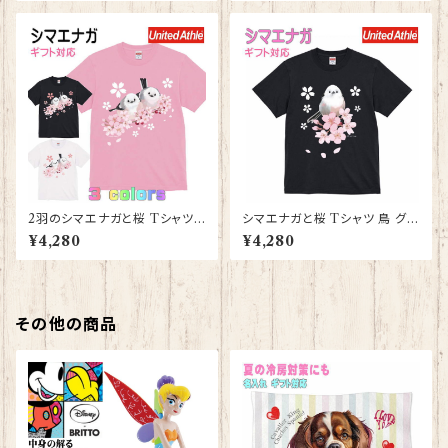
ゼント ギフト
YAPIArt きゃぴあーと
2羽のシマエナガと桜 Tシャツ
シマエナガと桜 Tシャツ 鳥 グッ
鳥 グッズ 雑貨 レディース メン
ズ 雑貨 レディース メンズ 【型番
¥4,280
¥4,280
ズ 大きいサイズ グッズ【型番 T-
T-10010】しまえなが プレゼン
10011】しまえなが プレゼント
ト ギフト
ギフト
その他の商品