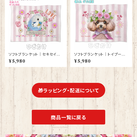
ソフトブランケット｜セキセイイ
ソフトブランケット｜トイプード
ンコ・ノーマルブルー【型番 SB-
ル 犬 かわいいグッズ 雑貨 ひざ
¥5,980
¥5,980
121】ピンク
かけ 毛布 誕生日プレゼント ギ
フト【型番 SB-10003】お花の
王冠
🎁ラッピング・配送について
商品一覧に戻る