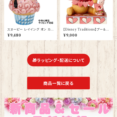
スヌーピー レイイング オン カッ
【Disney Traditions】プー＆ピ
プケーキ JIM SHORE フィギュ
グレット ハート ディズニー フィ
¥9,480
¥9,000
ア プレゼント ギフト グッズ お祝
ギュア プレゼント ギフト グッズ
い 人形 置物 ジムショア 結婚祝
お祝い 人形 置物 ジムショア グ
い 誕生日 還暦祝い お祝い ウッ
ッズ 結婚祝い 入籍祝い 誕生日
ドストック
プレゼント 還暦祝い お祝い 結
婚記念日 JIM SHORE くまの
プーさん
🎁ラッピング・配送について
商品一覧に戻る