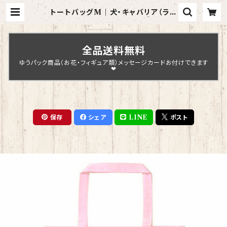
トートバッグM｜犬・キャバリア（ライ
トピンク）【型番BMLP-1】 | Chopi
n Design
全品送料無料
ゆうパック商品（お花・フィギュア類）メッセージカードお付けできます
❤
保存
シェア
LINE
ポスト