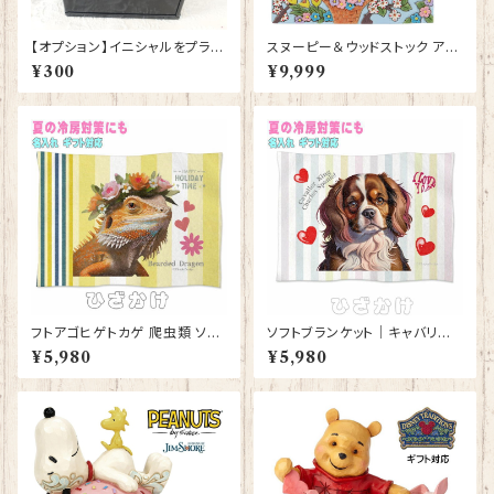
【オプション】イニシャルをプラス
スヌーピー＆ウッドストック アイ
する
スクリーム JIM SHORE フィギ
¥300
¥9,999
ュア プレゼント ギフト グッズ お
祝い 人形 置物 ジムショア グッ
ズ クリスマスプレゼント バレン
タインデー ホワイトデー 母の日
贈り物 お祝い 退職祝い 卒業祝
い
フトアゴヒゲトカゲ 爬虫類 ソフ
ソフトブランケット｜キャバリア
トブランケット ひざかけ 毛布 グ
キングチャールズスパニエル 犬
¥5,980
¥5,980
ッズ 雑貨 誕生日プレゼント ギフ
ドッグ 雑貨 グッズ ひざかけ 毛
ト【型番 SB-10008】お花の王
布【型番 SB-10001 】
冠