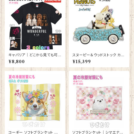
キャバリア｜どこから見ても可愛
スヌーピー＆ウッドストック カー
いＴシャツ 背中・両袖にプリント
サーフィン JIM SHORE フィギ
¥8,800
¥15,399
有 【型番 T-10014】
ュア プレゼント ギフト グッズ お
祝い 人形 置物 ジムショア 結婚
祝い 入籍祝い 誕生日プレゼン
ト 還暦祝い お祝い プロポーズ
結婚記念日 スヌーピー ウッドス
トック サーフィン 車
コーギー ソフトブランケット 犬
ソフトブランケット｜シマエナガ