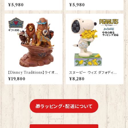
かわいいグッズ 雑貨 誕生日プレ
グッズ ひざかけ 毛布【型番 SB-
¥5,980
¥5,980
ゼント ギフト【型番 SB-10005】
116】ピンク しまえなが プレゼ
お花の王冠
ント ギフト
【Disney Traditions】ライオン
スヌーピー ウィズ ダフォディル
キング プライドロック フィギュア
ズ Snoopy JIM SHORE フィ
¥19,800
¥8,280
プレゼント ギフト グッズ お祝い
ギュア プレゼント ギフト グッズ
人形 置物 ジムショア グッズ 結
お祝い 人形 置物 ジムショア 結
婚祝い 入籍祝い 誕生日プレゼ
婚祝い 誕生日 還暦祝い お祝い
ント 還暦祝い お祝い プロポー
ウッドストック
ズ 結婚記念日 JIM SHORE
🎁ラッピング・配送について