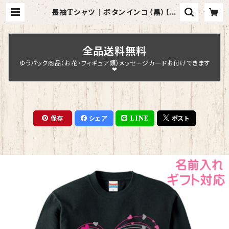
長袖Tシャツ｜ボタンインコ（黒）【型
番 LT-128】KYAPIArt きゃぴあー
と | Chopin Design
全品送料無料
ゆうパック商品（お花・フィギュア類）メッセージカードお付けできます
❤
保存
シェア
LINE
ポスト