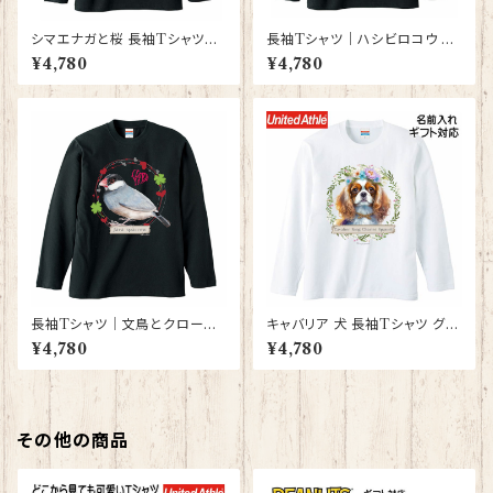
シマエナガと桜 長袖Tシャツグ
長袖Tシャツ｜ハシビロコウ グ
ッズ 洋服 ロングTシャツ カット
ッズ（黒）【型番 LT-151】KYAP
¥4,780
¥4,780
ソー レディース メンズ 【型番 L
IArt きゃぴあーと
T-10010】しまえなが プレゼン
ト ギフト
長袖Tシャツ｜文鳥とクローバ
キャバリア 犬 長袖Tシャツ グッ
ーとハート【型番 LT-152】KYA
ズ 洋服 ロングTシャツ カットソ
¥4,780
¥4,780
PIArt きゃぴあーと
ー レディース メンズ 【型番 LT-
10002】お花の王冠シリーズ
その他の商品