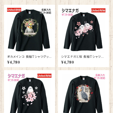
オカメインコ 長袖Tシャツグッズ
シマエナガと桜 長袖Tシャツグ
洋服 ロングTシャツ カットソー
ッズ 洋服 ロングTシャツ カット
¥4,780
¥4,780
レディース メンズ 【型番 LT-10
ソー レディース メンズ 【型番 L
006】お花の王冠シリーズ
T-10011】しまえなが プレゼン
ト ギフト