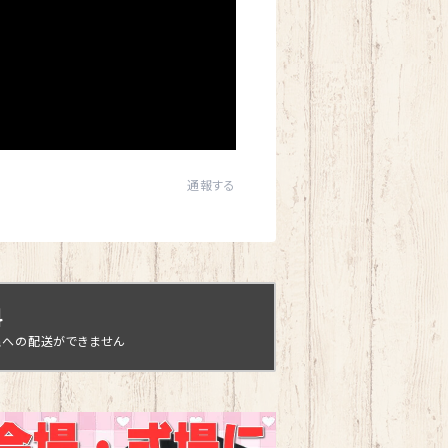
通報する
料
縄への配送ができません