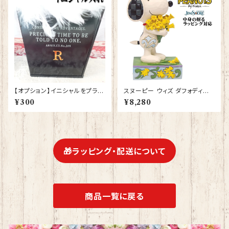
祝い プロポーズ 結婚記念日 デ
ィズニーランド ディズニーシー
ディズニーワールド
【オプション】イニシャルをプラス
スヌーピー ウィズ ダフォディル
する
ズ Snoopy JIM SHORE フィ
¥300
¥8,280
ギュア プレゼント ギフト グッズ
お祝い 人形 置物 ジムショア 結
婚祝い 誕生日 還暦祝い お祝い
ウッドストック
🎁ラッピング・配送について
商品一覧に戻る