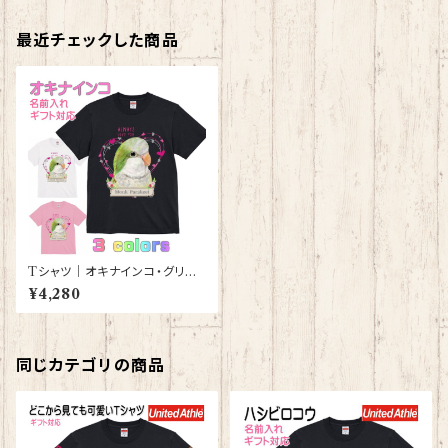
最近チェックした商品
Tシャツ｜オキナインコ・グリー
ン【型番 T-127】レディース メン
¥4,280
ズ グッズ
同じカテゴリの商品