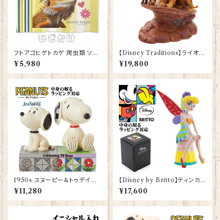
フトアゴヒゲトカゲ 爬虫類 ソフ
【Disney Traditions】ライオン
トブランケット ひざかけ 毛布 グ
キング プライドロック フィギュア
¥5,980
¥19,800
ッズ 雑貨 誕生日プレゼント ギフ
プレゼント ギフト グッズ お祝い
ト【型番 SB-10008】お花の王
人形 置物 ジムショア グッズ 結
冠
婚祝い 入籍祝い 誕生日プレゼ
ント 還暦祝い お祝い プロポー
ズ 結婚記念日 JIM SHORE
1950s スヌーピー＆トゥデイズ
【Disney by Britto】ティンカ
スヌーピー Snoopy JIM SHO
ー・ベル シッティングポーズ ピ
¥11,280
¥17,600
RE フィギュア プレゼント ギフト
ーターパン グッズ ロメロ ブリッ
グッズ お祝い 人形 置物 ジムシ
ト フィギュア プレゼント ギフト
ョア 結婚祝い 誕生日 還暦祝い
お祝い 人形 置物 結婚祝い 入
お祝い
籍祝い 誕生日プレゼント 還暦