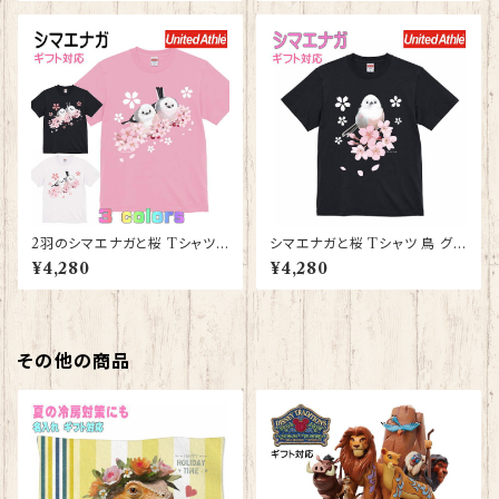
ゼント ギフト
YAPIArt きゃぴあーと
2羽のシマエナガと桜 Tシャツ
シマエナガと桜 Tシャツ 鳥 グッ
鳥 グッズ 雑貨 レディース メン
ズ 雑貨 レディース メンズ 【型番
¥4,280
¥4,280
ズ 大きいサイズ グッズ【型番 T-
T-10010】しまえなが プレゼン
10011】しまえなが プレゼント
ト ギフト
ギフト
その他の商品