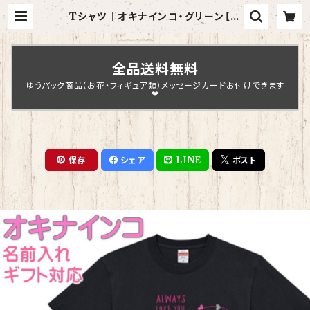
Tシャツ｜オキナインコ・グリーン【型
番 T-127】レディース メンズ グッズ |
Chopin Design
全品送料無料
ゆうパック商品（お花・フィギュア類）メッセージカードお付けできます
❤
保存
シェア
LINE
ポスト