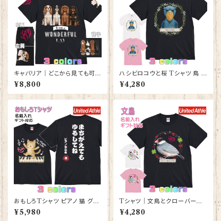
キャバリア｜どこから見ても可愛
ハシビロコウと桜 Tシャツ 鳥 グ
いＴシャツ 背中・両袖にプリント
ッズ 雑貨 レディース メンズ 【型
¥8,800
¥4,280
有 【型番 T-10014】
番 T-10012】はじびろこう プレ
ゼント ギフト
おもしろTシャツ ピアノ 猫 グッ
Tシャツ｜文鳥とクローバーと
ズ 雑貨 レディース メンズ 【型番
ハート【型番 T-152】レディース
¥5,980
¥4,280
T-10013】ストリートピアノ プレ
メンズ 大きいサイズ グッズ K