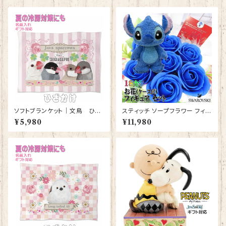
ソフトブランケット｜文鳥 ひざ
スティッチ ソープフラワー フィギ
かけ 毛布 白文鳥 シルバー文鳥
ュア セット 花束 誕生日プレゼン
¥5,980
¥11,980
シナモン文鳥【型番 SB-４００
ト お祝い プレゼント フラワーギ
０】ピンク
フト フラワーアレンジメント 【br
ack-s】