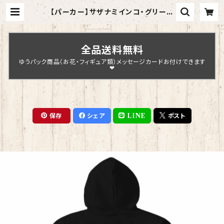
【パーカー】サザナミインコ・グリーン
（黒）【型番 P-126】 | Chopin Desi
gn
全品送料無料
ゆうパック商品（お花・フィギュア類）メッセージカードお付けできます
❤
保存
シェア
LINE
ポスト