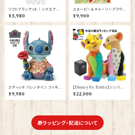
ソフトブランケット｜シマエナガ
スヌーピー＆チャーリーブラウン
グッズ ひざかけ 毛布【型番 SB-
ハグ フィギュア プレゼント ギフ
¥5,980
¥9,900
116】ピンク しまえなが プレゼ
ト グッズ お祝い 人形 置物 ジム
ント ギフト
ショア グッズ 結婚祝い 入籍祝
い 誕生日プレゼント 還暦祝い
お祝い プロポーズ 結婚記念日
JIM SHORE
スティッチ バレンタイン フィギュ
【Disney by Britto】シンバ＆
ア プレゼント ギフト グッズ 誕生
ナラ ポップ ライオンキング ロメ
¥9,980
¥22,000
日プレゼント 人形 置物 ジムシ
ロ ブリット フィギュア プレゼン
ョア グッズ Disney Tradition
ト ギフト グッズ お祝い 人形 置
結婚祝い 入籍祝い 還暦祝い お
物 グッズ 結婚祝い 入籍祝い 誕
祝い 結婚記念日 JIM SHORE
生日プレゼント 還暦祝い プロ
本命 義理 ディズニーランド ディ
ポーズ 結婚記念日 ディズニーラ
ズニーシー ディズニーワールド
ンド ディズニーシー ディズニー
🎁ラッピング・配送について
ディズニー
ワールド