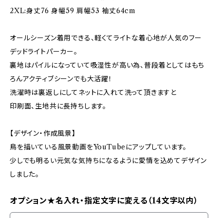
2XL:身丈76 身幅59 肩幅53 袖丈64cm
オールシーズン着用できる、軽くてライトな着心地が人気のフー
デッドライトパーカー。
裏地はパイルになっていて吸湿性が高い為、普段着としてはもち
ろんアクティブシーンでも大活躍！
洗濯時は裏返しにしてネットに入れて洗って頂きますと
印刷面、生地共に長持ちします。
【デザイン・作成風景】
鳥を描いている風景動画をYouTubeにアップしています。
少しでも明るい元気な気持ちになるように愛情を込めてデザイン
しました。
オプション★名入れ・指定文字に変える（14文字以内）