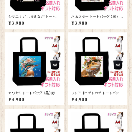
シマエナガ しまえなが トートバ
ハムスター トートバッグ （黒） グ
ッグ （黒） グッズ 雑貨 入学祝
ッズ 雑貨 入学祝い レッスンバ
¥3,980
¥3,980
い レッスンバッグ お買い物バッ
ッグ お買い物バッグ【型番 B-10
グ【型番 B-10011】プレゼント
007】お花の王冠シリーズ
ギフト
カワセミ トートバッグ （黒）野鳥
フトアゴヒゲトカゲ トートバッグ
グッズ 雑貨 入学祝い レッスン
（黒） グッズ 雑貨 入学祝い レ
¥3,980
¥3,980
バッグ お買い物バッグ【型番 B-
ッスンバッグ お買い物バッグ【型
10010】お花の王冠シリーズ
番 B-10008】お花の王冠シリ
ーズ