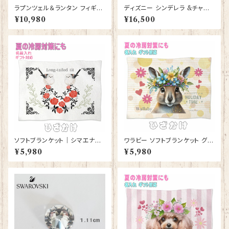
ラプンツェル＆ランタン フィギュ
ディズニー シンデレラ &チャー
ア プレゼント ギフト グッズ 誕生
ミング王子 フィギュア プレゼン
¥10,980
¥16,500
日プレゼント 人形 置物 ジムシ
ト ギフト グッズ 誕生日 人形 置
ョア グッズ Disney Tradition
物 ジムショア グッズ Disney T
結婚祝い 入籍祝い お祝い 結婚
radition 結婚祝い 入籍祝い 還
記念日 JIM SHORE ディズニ
暦祝い お祝い 結婚記念日 JIM
ーランド ディズニーシー ディズ
SHORE ディズニーランド ディ
ニーワールド ディズニー
ズニーシー ディズニーワールド
ソフトブランケット｜シマエナガ
ワラビー ソフトブランケット グッ
グッズ ひざかけ 毛布【型番 SB-
ズ ひざかけ 毛布雑貨 誕生日プ
¥5,980
¥5,980
132】モダン しまえなが プレゼ
レゼント ギフト【型番 SB-1000
ント ギフト
9】お花の王冠