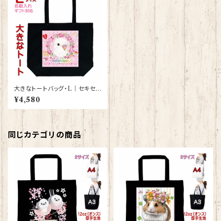
大きなトートバッグ・L｜セキセイ
インコ・アルビノ（黒）【型番 BL-
¥4,580
124】きゃぴあーと KYAPIArt
同じカテゴリの商品