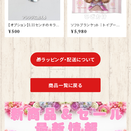
【オプション】1.11センチのキラキ
ソフトブランケット｜トイプード
ラ スワロフスキーをアレンジに
ル 犬 かわいいグッズ 雑貨 ひざ
¥500
¥5,980
さらにプラスする
かけ 毛布 誕生日プレゼント ギ
フト【型番 SB-10003】お花の
王冠
🎁ラッピング・配送について
商品一覧に戻る