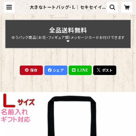
大きなトートバッグ・L｜セキセイイン
コ・アルビノ（黒）【型番 BL-124】きゃ
ぴあーと KYAPIArt | Chopin D
esign
全品送料無料
ゆうパック商品（お花・フィギュア類）メッセージカードお付けできます
❤
保存
シェア
LINE
ポスト