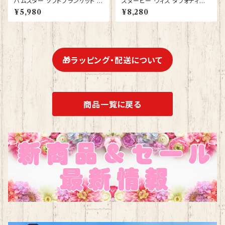
ハムスター ソフトブランケット グ
スヌーピー ウィズ ダフォディル
ッズ ひざかけ 毛布 雑貨 誕生日
ズ Snoopy JIM SHORE フィ
¥5,980
¥8,280
プレゼント ギフト【型番 SB-10
ギュア プレゼント ギフト グッズ
007】お花の王冠
お祝い 人形 置物 ジムショア 結
婚祝い 誕生日 還暦祝い お祝い
ウッドストック
🎁ラッピング・配送について
商品一覧に戻る