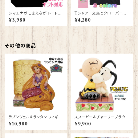
シマエナガ しまえなが トートバ
Tシャツ｜文鳥とクローバーと
ッグ （黒） グッズ 雑貨 入学祝
ハート【型番 T-152】レディース
¥3,980
¥4,280
い レッスンバッグ お買い物バッ
メンズ 大きいサイズ グッズ K
グ【型番 B-10011】プレゼント
YAPIArt きゃぴあーと
ギフト
その他の商品
ラプンツェル＆ランタン フィギュ
スヌーピー＆チャーリーブラウン
ア プレゼント ギフト グッズ 誕生
ハグ フィギュア プレゼント ギフ
¥10,980
¥9,900
日プレゼント 人形 置物 ジムシ
ト グッズ お祝い 人形 置物 ジム
ョア グッズ Disney Tradition
ショア グッズ 結婚祝い 入籍祝
結婚祝い 入籍祝い お祝い 結婚
い 誕生日プレゼント 還暦祝い