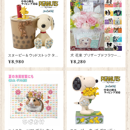
記念日 JIM SHORE ディズニ
お祝い プロポーズ 結婚記念日
ーランド ディズニーシー ディズ
JIM SHORE
ニーワールド ディズニー
スヌーピー＆ウッドストック タピ
犬 花束 プリザーブドフラワー
オカティー Snoopy JIM SHO
仏花 お供え 仏壇 お祝い ギフト
¥8,980
¥8,280
RE フィギュア プレゼント ギフト
プレゼント 誕生日 結婚記念日
グッズ お祝い 人形 置物 ジムシ
結婚祝い
ョア 結婚祝い 誕生日 還暦祝い
お祝い ウッドストック