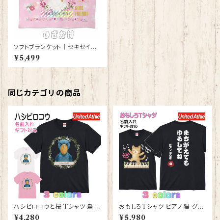
ソフトブランケット｜セキセイイ
ンコ・アルビノ【型番 SB-124】ピ
¥5,499
ンク
同じカテゴリの商品
ハシビロコウと桜 Tシャツ 鳥 グ
おもしろTシャツ ピアノ 猫 グッ
ッズ 雑貨 レディース メンズ 【型
ズ 雑貨 レディース メンズ 【型番
¥4,280
¥5,980