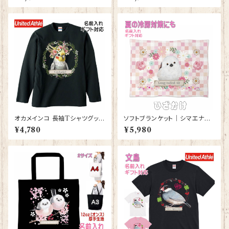
番 T-10012】はじびろこう プレ
T-10013】ストリートピアノ プレ
ゼント ギフト
ゼント ギフト
オカメインコ 長袖Tシャツグッズ
ソフトブランケット｜シマエナガ
洋服 ロングTシャツ カットソー
グッズ ひざかけ 毛布【型番 SB-
¥4,780
¥5,980
レディース メンズ 【型番 LT-10
116】ピンク しまえなが プレゼ
006】お花の王冠シリーズ
ント ギフト