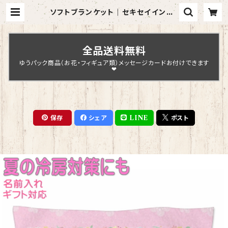
ソフトブランケット｜セキセイインコ・
アルビノ【型番 SB-124】ピンク | Ch
opin Design
全品送料無料
ゆうパック商品（お花・フィギュア類）メッセージカードお付けできます
❤
保存
シェア
LINE
ポスト