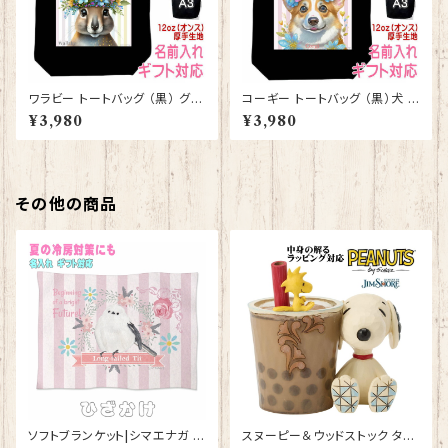
ワラビー トートバッグ （黒） グッ
コーギー トートバッグ （黒）犬 ド
ズ 雑貨 入学祝い レッスンバッ
ッグ グッズ 雑貨 入学祝い レッ
¥3,980
¥3,980
グ お買い物バッグ【型番 B-100
スンバッグ お買い物バッグ【型番
09】お花の王冠シリーズ
B-10005】お花の王冠シリーズ
その他の商品
ソフトブランケット|シマエナガ ひ
スヌーピー＆ウッドストック タピ