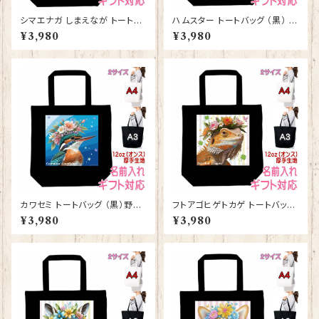
シマエナガ しまえなが トートバ
ハムスター トートバッグ （黒） グ
ッグ （黒） グッズ 雑貨 入学祝
ッズ 雑貨 入学祝い レッスンバ
¥3,980
¥3,980
い レッスンバッグ お買い物バッ
ッグ お買い物バッグ【型番 B-10
グ【型番 B-10011】プレゼント
007】お花の王冠シリーズ
ギフト
カワセミ トートバッグ （黒）野鳥
フトアゴヒゲトカゲ トートバッグ
グッズ 雑貨 入学祝い レッスン
（黒） グッズ 雑貨 入学祝い レ
¥3,980
¥3,980
バッグ お買い物バッグ【型番 B-
ッスンバッグ お買い物バッグ【型
10010】お花の王冠シリーズ
番 B-10008】お花の王冠シリ
ーズ