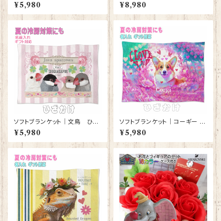
ざ掛け グッズ かわいい ひざか
オカティー Snoopy JIM SHO
¥5,980
¥8,980
け 毛布【型番SB-148】 KYAPI
RE フィギュア プレゼント ギフト
Art きゃぴあーと しまえなが プ
グッズ お祝い 人形 置物 ジムシ
レゼント ギフト
ョア 結婚祝い 誕生日 還暦祝い
お祝い ウッドストック
ソフトブランケット｜文鳥 ひざ
ソフトブランケット｜コーギー 犬
かけ 毛布 白文鳥 シルバー文鳥
かわいいグッズ 雑貨 ひざかけ
¥5,980
¥5,980
シナモン文鳥【型番 SB-４００
毛布【型番 SB-10004】
０】ピンク