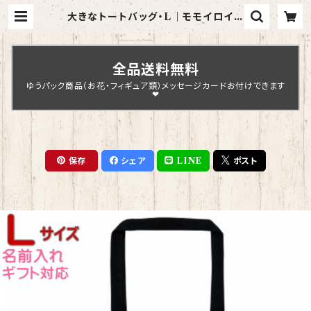
大きなトートバッグ・L｜モモイロイン
コ（黒）【型番 BL-89】きゃぴあーと
KYAPIArt | Chopin Design
全品送料無料
ゆうパック商品（お花・フィギュア類）メッセージカードお付けできます
❤
保存
シェア
LINE
ポスト