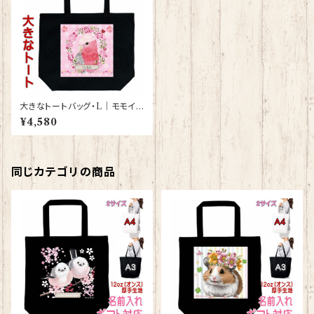
大きなトートバッグ・L｜モモイ
ロインコ（黒）【型番 BL-89】き
¥4,580
ゃぴあーと KYAPIArt
同じカテゴリの商品