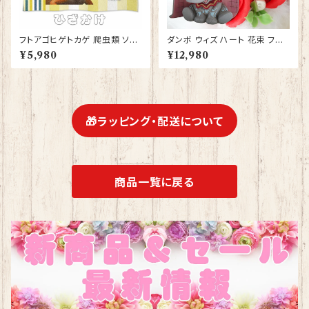
フトアゴヒゲトカゲ 爬虫類 ソフ
ダンボ ウィズ ハート 花束 フラ
トブランケット ひざかけ 毛布 グ
ワーギフト 誕生日 プレゼント 贈
¥5,980
¥12,980
ッズ 雑貨 誕生日プレゼント ギフ
り物 ギフト ディズニー 花 ソープ
ト【型番 SB-10008】お花の王
フラワー アレンジメント フィギュ
冠
ア 人形 置物 ジムショア グッズ
Disney Traditions 結婚祝い
結婚記念日 喜寿祝い 還暦祝い
JIM SHORE
🎁ラッピング・配送について
商品一覧に戻る