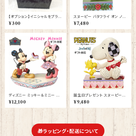
【オプション】イニシャルをプラス
スヌーピー バタフライ オン ノー
する
ズ JIM SHORE フィギュア プ
¥300
¥7,480
レゼント ギフト グッズ お祝い 人
形 置物 ジムショア 結婚祝い 誕
生日 還暦祝い お祝い ウッドス
トック
ディズニー ミッキー＆ミニー リ
誕生日プレゼント スヌーピー＆
ングディッシュ フィギュア プレゼ
ウッドストック ガーランド JIM
¥12,100
¥9,480
ント ギフト 結婚祝い 入籍祝い
SHORE フィギュア プレゼント
プロポーズ 人形 置物 ジムショ
ギフト グッズ お祝い 人形 置物
ア グッズ 【Disney Tradition
ジムショア グッズ 結婚祝い 入
s】【型番DIS-7】
籍祝い 還暦祝い お祝い プロポ
ーズ 結婚記念日
🎁ラッピング・配送について