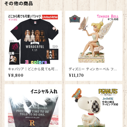
その他の商品
キャバリア｜どこから見ても可愛
ディズニー ティンカーベル フィ
いＴシャツ 背中・両袖にプリント
ギュア プレゼント ギフト 人形
¥8,800
¥11,170
有 【型番 T-10014】
置物 ジムショア グッズ【Disney
Traditions】ホワイトウッドラン
ド【型番DIS-9】