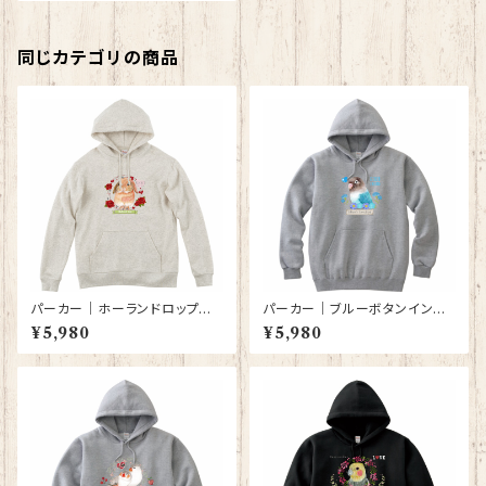
同じカテゴリの商品
パーカー｜ホーランドロップイ
パーカー｜ブルーボタンインコ
ヤーラビット（オートミール色）
（グレー）【型番 P-143】KYAPI
¥5,980
¥5,980
【型番 P-139】
Art きゃぴあーと