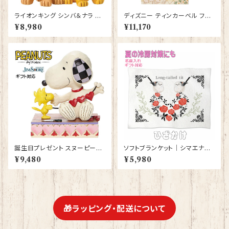
ライオンキング シンバ＆ナラ ハ
ディズニー ティンカーベル フィ
ートテイルズ フィギュア プレゼ
ギュア プレゼント ギフト 人形
¥8,980
¥11,170
ント ギフト グッズ 誕生日プレゼ
置物 ジムショア グッズ【Disney
ント 人形 置物 ジムショア グッ
Traditions】ホワイトウッドラン
ズ Disney Tradition 結婚祝い
ド【型番DIS-9】
入籍祝い お祝い 結婚記念日 JI
M SHORE ディズニーランド デ
ィズニーシー ディズニーワール
ド
誕生日プレゼント スヌーピー＆
ソフトブランケット｜シマエナガ
ウッドストック ガーランド JIM
グッズ ひざかけ 毛布【型番 SB-
¥9,480
¥5,980
SHORE フィギュア プレゼント
132】モダン しまえなが プレゼ
ギフト グッズ お祝い 人形 置物
ント ギフト
ジムショア グッズ 結婚祝い 入
籍祝い 還暦祝い お祝い プロポ
ーズ 結婚記念日
🎁ラッピング・配送について