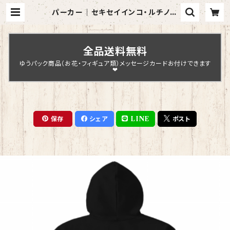
パーカー｜セキセイインコ・ルチノー
（黒）【型番 P-120】 | Chopin Desi
gn
全品送料無料
ゆうパック商品（お花・フィギュア類）メッセージカードお付けできます
❤
保存
シェア
LINE
ポスト