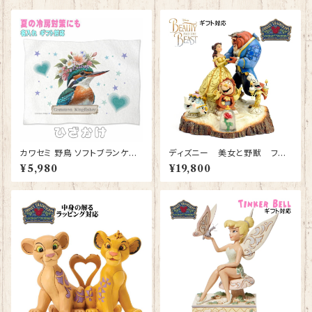
カワセミ 野鳥 ソフトブランケット
ディズニー 美女と野獣 フィ
グッズ ひざかけ 毛布 雑貨 誕生
ギュア プレゼント ギフト 結婚祝
¥5,980
¥19,800
日プレゼント ギフト【型番 SB-1
い 入籍祝い 人形 置物 ジムショ
0010】お花の王冠
ア グッズ【Disney Traditions】
美女と野獣 テイル アズ オール
ド アズ タイム【型番DIS-2】