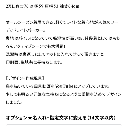
2XL:身丈76 身幅59 肩幅53 袖丈64cm
オールシーズン着用できる、軽くてライトな着心地が人気のフー
デッドライトパーカー。
裏地はパイルになっていて吸湿性が高い為、普段着としてはもち
ろんアクティブシーンでも大活躍！
洗濯時は裏返しにしてネットに入れて洗って頂きますと
印刷面、生地共に長持ちします。
【デザイン・作成風景】
鳥を描いている風景動画をYouTubeにアップしています。
少しでも明るい元気な気持ちになるように愛情を込めてデザイン
しました。
オプション★名入れ・指定文字に変える（14文字以内）