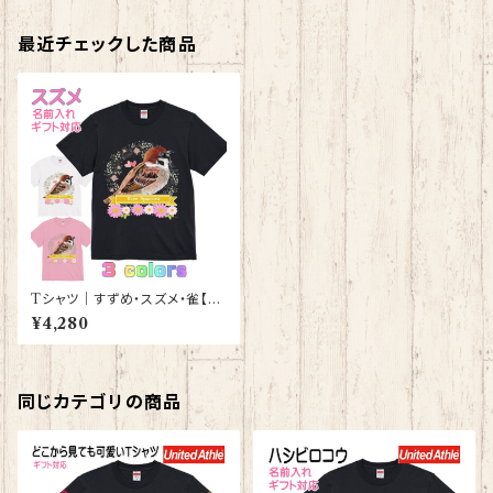
最近チェックした商品
Tシャツ｜すずめ・スズメ・雀【型
番 T-42】レディース メンズ グッ
¥4,280
ズ
同じカテゴリの商品