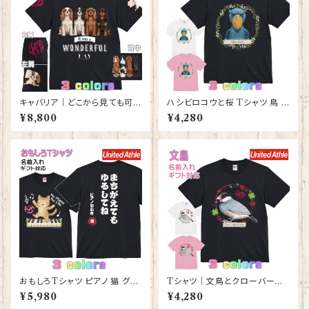
キャバリア｜どこから見ても可愛
ハシビロコウと桜 Tシャツ 鳥 グ
いＴシャツ 背中・両袖にプリント
ッズ 雑貨 レディース メンズ 【型
¥8,800
¥4,280
有 【型番 T-10014】
番 T-10012】はじびろこう プレ
ゼント ギフト
おもしろTシャツ ピアノ 猫 グッ
Tシャツ｜文鳥とクローバーと
ズ 雑貨 レディース メンズ 【型番
ハート【型番 T-152】レディース
¥5,980
¥4,280
T-10013】ストリートピアノ プレ
メンズ 大きいサイズ グッズ K