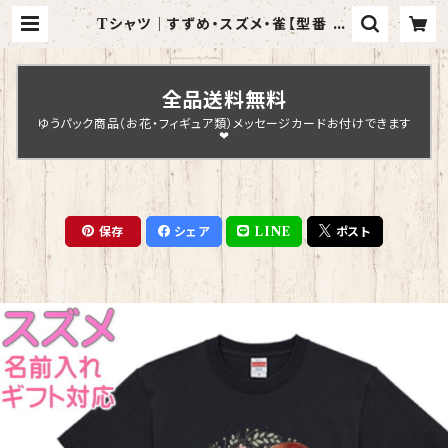
Tシャツ｜すずめ・スズメ・雀【型番 T-
42】レディース メンズ グッズ | Cho
pin Design
全品送料無料
ゆうパック商品（お花・フィギュア類）メッセージカードお付けできます
❤
保存
シェア
LINE
ポスト