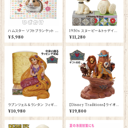
ハムスター ソフトブランケット グ
1950s スヌーピー＆トゥデイズ
ッズ ひざかけ 毛布 雑貨 誕生日
スヌーピー Snoopy JIM SHO
¥5,980
¥11,280
プレゼント ギフト【型番 SB-10
RE フィギュア プレゼント ギフト
007】お花の王冠
グッズ お祝い 人形 置物 ジムシ
ョア 結婚祝い 誕生日 還暦祝い
お祝い
ラプンツェル＆ランタン フィギュ
【Disney Traditions】ライオン
ア プレゼント ギフト グッズ 誕生
キング プライドロック フィギュア
¥10,980
¥19,800
日プレゼント 人形 置物 ジムシ
プレゼント ギフト グッズ お祝い
ョア グッズ Disney Tradition
人形 置物 ジムショア グッズ 結
結婚祝い 入籍祝い お祝い 結婚
婚祝い 入籍祝い 誕生日プレゼ
記念日 JIM SHORE ディズニ
ント 還暦祝い お祝い プロポー