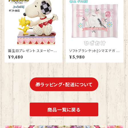
ーランド ディズニーシー ディズ
ズ 結婚記念日 JIM SHORE
ニーワールド ディズニー
誕生日プレゼント スヌーピー＆
ソフトブランケット|シマエナガ ひ
ウッドストック ガーランド JIM
ざ掛け グッズ かわいい ひざか
¥9,480
¥5,980
SHORE フィギュア プレゼント
け 毛布【型番SB-148】 KYAPI
ギフト グッズ お祝い 人形 置物
Art きゃぴあーと しまえなが プ
ジムショア グッズ 結婚祝い 入
レゼント ギフト
籍祝い 還暦祝い お祝い プロポ
ーズ 結婚記念日
🎁ラッピング・配送について
商品一覧に戻る