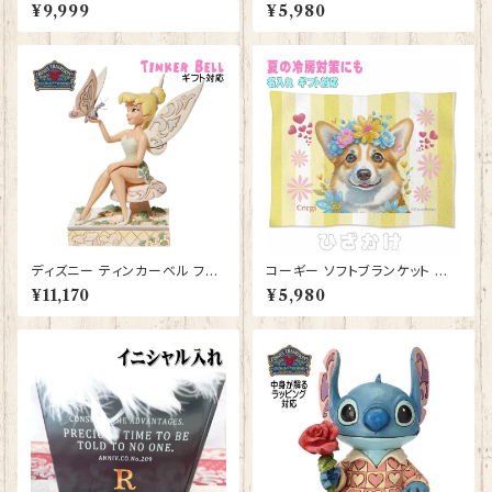
スクリーム JIM SHORE フィギ
ランケット ひざかけ 毛布 グッ
¥9,999
¥5,980
ュア プレゼント ギフト グッズ お
ズ 雑貨 誕生日プレゼント ギフト
祝い 人形 置物 ジムショア グッ
【型番 SB-156】
ズ クリスマスプレゼント バレン
タインデー ホワイトデー 母の日
贈り物 お祝い 退職祝い 卒業祝
い
ディズニー ティンカーベル フィ
コーギー ソフトブランケット 犬
ギュア プレゼント ギフト 人形
かわいいグッズ 雑貨 誕生日プレ
¥11,170
¥5,980
置物 ジムショア グッズ【Disney
ゼント ギフト【型番 SB-10005】
Traditions】ホワイトウッドラン
お花の王冠
ド【型番DIS-9】