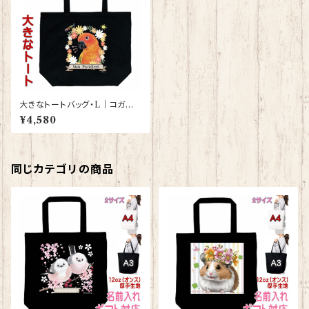
大きなトートバッグ・L｜コガネメ
キシコインコ（ブラック）【型番 B
¥4,580
L-93】KYAPIArt きゃぴあー
と
同じカテゴリの商品