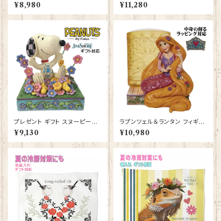
オカティー Snoopy JIM SHO
スヌーピー Snoopy JIM SHO
¥8,980
¥11,280
RE フィギュア プレゼント ギフト
RE フィギュア プレゼント ギフト
グッズ お祝い 人形 置物 ジムシ
グッズ お祝い 人形 置物 ジムシ
ョア 結婚祝い 誕生日 還暦祝い
ョア 結婚祝い 誕生日 還暦祝い
お祝い ウッドストック
お祝い
プレゼント ギフト スヌーピー＆
ラプンツェル＆ランタン フィギュ
ウッドストック イン フラワーズ J
ア プレゼント ギフト グッズ 誕生
¥9,130
¥10,980
IM SHORE フィギュア グッズ
日プレゼント 人形 置物 ジムシ
お祝い 人形 置物 ジムショア グ
ョア グッズ Disney Tradition
ッズ 結婚祝い 入籍祝い 還暦祝
結婚祝い 入籍祝い お祝い 結婚
い お祝い プロポーズ 結婚記念
記念日 JIM SHORE ディズニ
日 誕生日プレゼント
ーランド ディズニーシー ディズ
ニーワールド ディズニー