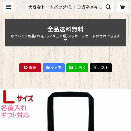
大きなトートバッグ・L｜コガネメキシ
コインコ（ブラック）【型番 BL-93】K
YAPIArt きゃぴあーと | Chopin
Design
全品送料無料
ゆうパック商品（お花・フィギュア類）メッセージカードお付けできます
❤
保存
シェア
LINE
ポスト