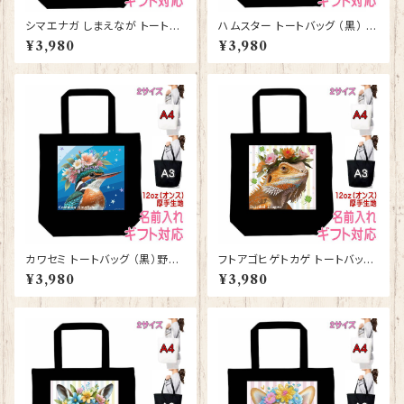
シマエナガ しまえなが トートバ
ハムスター トートバッグ （黒） グ
ッグ （黒） グッズ 雑貨 入学祝
ッズ 雑貨 入学祝い レッスンバ
¥3,980
¥3,980
い レッスンバッグ お買い物バッ
ッグ お買い物バッグ【型番 B-10
グ【型番 B-10011】プレゼント
007】お花の王冠シリーズ
ギフト
カワセミ トートバッグ （黒）野鳥
フトアゴヒゲトカゲ トートバッグ
グッズ 雑貨 入学祝い レッスン
（黒） グッズ 雑貨 入学祝い レ
¥3,980
¥3,980
バッグ お買い物バッグ【型番 B-
ッスンバッグ お買い物バッグ【型
10010】お花の王冠シリーズ
番 B-10008】お花の王冠シリ
ーズ