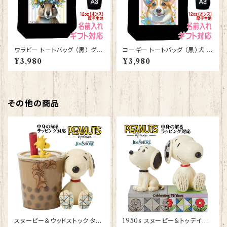
ワラビー トートバッグ （黒） グッ
コーギー トートバッグ （黒）犬 ド
ズ 雑貨 入学祝い レッスンバッ
ッグ グッズ 雑貨 入学祝い レッ
¥3,980
¥3,980
グ お買い物バッグ【型番 B-100
スンバッグ お買い物バッグ【型番
09】お花の王冠シリーズ
B-10005】お花の王冠シリーズ
その他の商品
スヌーピー＆ウッドストック タピ
1950s スヌーピー＆トゥデイズ