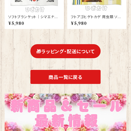
ソフトブランケット｜シマエナガ
フトアゴヒゲトカゲ 爬虫類 ソフ
グッズ ひざかけ 毛布【型番 SB-
トブランケット ひざかけ 毛布 グ
¥5,980
¥5,980
132】モダン しまえなが プレゼ
ッズ 雑貨 誕生日プレゼント ギフ
ント ギフト
ト【型番 SB-10008】お花の王
冠
🎁ラッピング・配送について
商品一覧に戻る