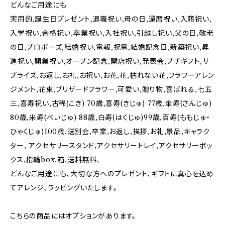
どんなご用途にも
実用的,誕生日プレゼント,退職祝い,母の日,還暦祝い,入籍祝い,
入学祝い,合格祝い,卒業祝い,入社祝い,引越し祝い,父の日,敬老
の日,プロポーズ,結婚祝い,電報,祝電,結婚記念日,新築祝い,昇
進祝い,開業祝い,オープン記念,開店祝い,発表会,プチギフト,サ
プライズ,お返し,お礼,お祝い,お花,花,枯れない花,フラワーアレン
ジメント,花束,ブリザードフラワー,可愛い,贈り物,喜ばれる,七五
三,喜寿祝い,古稀(こき) 70歳,喜寿(きじゅ) 77歳,傘寿(さんじゅ)
80歳,米寿(べいじゅ) 88歳,白寿(はくじゅ)99歳,百寿(ももじゅ・
ひゃくじゅ)100歳,送別会,卒業,お返し,挨拶,お礼,景品,キャラク
ター, アクセサリースタンド,アクセサリートレイ,アクセサリーボッ
クス,指輪box,箱,送料無料,
どんなご用途にも、大切な方へのプレゼント、ギフトに真心を込め
てアレンジ、ラッピングいたします。
こちらの商品にはオプションがあります。