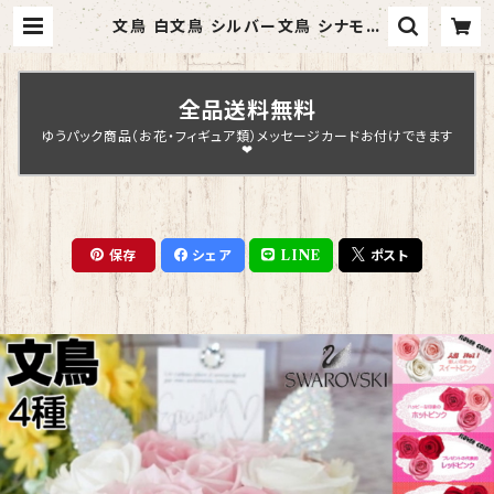
文鳥 白文鳥 シルバー文鳥 シナモン
文鳥 花束 プリザーブドフラワー 仏花
お供え 仏壇 お祝い ギフト プレゼン
ト 誕生日 結婚記念日 結婚祝い | Ch
opin Design
全品送料無料
ゆうパック商品（お花・フィギュア類）メッセージカードお付けできます
❤
保存
シェア
LINE
ポスト