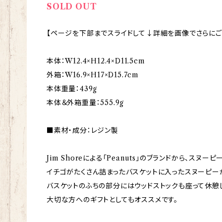
SOLD OUT
【ページを下部までスライドして↓詳細を画像でさらにご
本体：W12.4×H12.4×D11.5cm
外箱：W16.9×H17×D15.7cm
本体重量：439g
本体＆外箱重量：555.9g
■素材・成分：レジン製
Jim Shoreによる「Peanuts」のブランドから、スヌ
イチゴがたくさん詰まったバスケットに入ったスヌーピー
バスケットのふちの部分にはウッドストックも座って休憩
大切な方へのギフトとしてもオススメです。