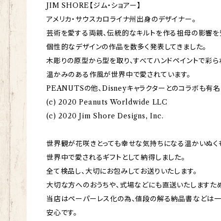
JIM SHORE【ジム・ショアー】
アメリカ・サウスカロライナ州出身のデザイナー。
芸術を愛する両親、伝統的なキルトを作る祖母の影響を
個性的なデザインの作品を数多く発表してきました。
木彫りの原型から型を取り、すべてハンドペイントで彩ら
温かみのある作風が世界中で愛されています。
PEANUTSの他、Disneyキャラクターとのコラボも有名
(c) 2020 Peanuts Worldwide LLC
(c) 2020 Jim Shore Designs, Inc.
世界観が花咲きとっても幸せな気持ちになる温かいぬく
世界中で愛されるギフトとして納得しました。
全て検品し、大切にお包みしてお送りいたします。
大切な方へのおうちや、式場などにも直送いたしますため
当店はペーパーレス化の為、値段の解る納品書などは一
安心です。