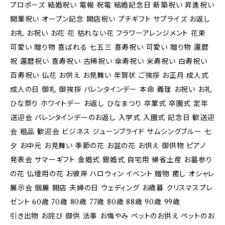
プロポーズ 結婚祝い 電報 祝電 結婚記念日 新築祝い 昇進祝い
開業祝い オープン記念 開店祝い プチギフト サプライズ お返し
お礼 お祝い お花 花 枯れない花 フラワーアレンジメント 花束
可愛い 贈り物 喜ばれる 七五三 喜寿祝い 可愛い 贈り物 還暦
祝 還暦祝い 喜寿祝い 古稀祝い 傘寿祝い 米寿祝い 白寿祝い
百寿祝い 仏花 お供え お見舞い 年賀状 ご挨拶 お正月 成人式
成人の日 御礼 御挨拶 バレンタインデー 本命 義理 お祝い お礼
ひな祭り ホワイトデー お返し ひなまつり 卒業式 卒園式 定年
送迎会 バレンタインデーのお返し 入学式 入園式 記念日 歓送迎
会 粗品 歓迎会 ビジネス ジューンブライド サムシングブルー 七
夕 お中元 お見舞い 季節の花 お盆の花 お供え 御供物 ピアノ
発表会 サマーギフト 金婚式 銀婚式 自宅用 帰省土産 お墓参り
の花 仏壇用の花 お彼岸 ハロウィン イベント 贈物 癒し オシャレ
展示会 個展 開店 夫婦の日 ウェディング お歳暮 クリスマスプレ
ゼント 60歳 70歳 80歳 77歳 80歳 88歳 90歳 99歳
引き出物 お詫び 御供 法事 お悔やみ ペットのお供え ペットのお