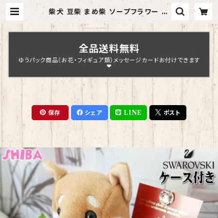
柴犬 豆柴 まめ柴 ソープフラワー 花
束 誕生日プレゼント 母の日 還暦祝
い フラワーギフト フラワーアレンジ
メント 【brack-s】 | Chopin Desi
gn
全品送料無料
ゆうパック商品（お花・フィギュア類）メッセージカードお付けできます
❤
保存
シェア
LINE
ポスト