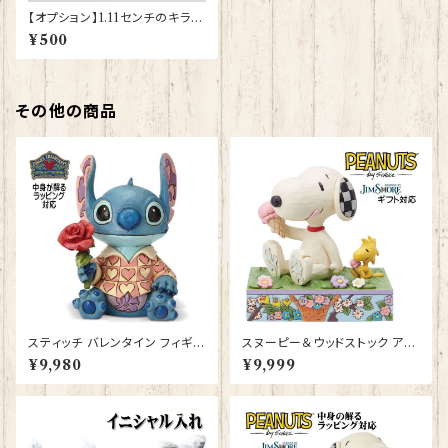
【オプション】1.11センチのキラキ
ラ スワロフスキーをアレンジに
¥500
さらにプラスする
その他の商品
スティッチ バレンタイン フィギュ
スヌーピー＆ウッドストック アイ
ア プレゼント ギフト グッズ 誕生
スクリーム JIM SHORE フィギ
¥9,980
¥9,999
日プレゼント 人形 置物 ジムシ
ュア プレゼント ギフト グッズ お
ョア グッズ Disney Tradition
祝い 人形 置物 ジムショア グッ
結婚祝い 入籍祝い 還暦祝い お
ズ クリスマスプレゼント バレン
祝い 結婚記念日 JIM SHORE
タインデー ホワイトデー 母の日
本命 義理 ディズニーランド ディ
贈り物 お祝い 退職祝い 卒業祝
ズニーシー ディズニーワールド
い