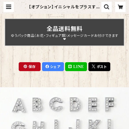
【オプション】イニシャルをプラスする
| Chopin Design
全品送料無料
ゆうパック商品（お花・フィギュア類）メッセージカードお付けできます
❤
保存
シェア
LINE
ポスト