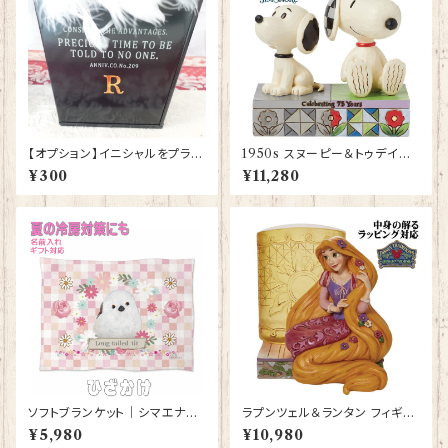
ディズニー
【オプション】イニシャルをプラス
1950s スヌーピー＆トゥデイズ
する
スヌーピー Snoopy JIM SHO
¥300
¥11,280
RE フィギュア プレゼント ギフト
グッズ お祝い 人形 置物 ジムシ
ョア 結婚祝い 誕生日 還暦祝い
お祝い
ソフトブランケット｜シマエナガ
ラプンツェル＆ランタン フィギュ
グッズ ひざかけ 毛布【型番 SB-
ア プレゼント ギフト グッズ 誕生
¥5,980
¥10,980
116】ピンク しまえなが プレゼ
日プレゼント 人形 置物 ジムシ