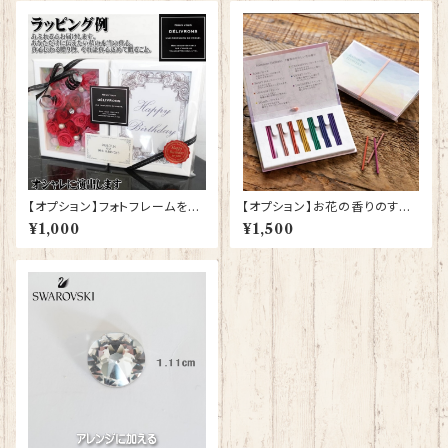
【オプション】フォトフレームを開
【オプション】お花の香りのする
いて中身が見えるラッピングに
お線香とセットにする
¥1,000
¥1,500
する