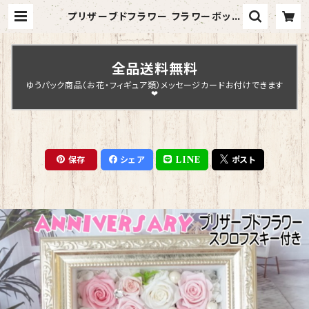
プリザーブドフラワー フラワーボック
ス ガラス フレーム ゴールド 金 ボッ
クスギフト プレゼント 花束 フラワー
アレンジメント フラワーギフト バラ
薔薇 高級 お祝い 誕生日プレゼント
全品送料無料
結婚記念日 プロポーズ 薔薇 ハート
型 【型番 deco-13】 | Chopin De
ゆうパック商品（お花・フィギュア類）メッセージカードお付けできます
sign
❤
保存
シェア
LINE
ポスト