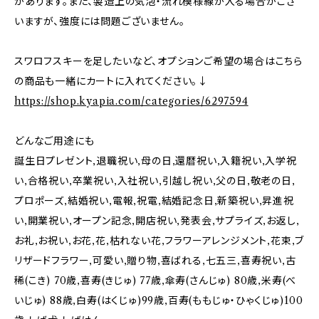
があります。また、製造上の気泡・流れ模様線が入る場合がござ
いますが、強度には問題ございません。
スワロフスキーを足したいなど、オプションご希望の場合はこちら
の商品も一緒にカートに入れてください。↓
https://shop.kyapia.com/categories/6297594
どんなご用途にも
誕生日プレゼント,退職祝い,母の日,還暦祝い,入籍祝い,入学祝
い,合格祝い,卒業祝い,入社祝い,引越し祝い,父の日,敬老の日,
プロポーズ,結婚祝い,電報,祝電,結婚記念日,新築祝い,昇進祝
い,開業祝い,オープン記念,開店祝い,発表会,サプライズ,お返し,
お礼,お祝い,お花,花,枯れない花,フラワーアレンジメント,花束,ブ
リザードフラワー,可愛い,贈り物,喜ばれる,七五三,喜寿祝い,古
稀(こき) 70歳,喜寿(きじゅ) 77歳,傘寿(さんじゅ) 80歳,米寿(べ
いじゅ) 88歳,白寿(はくじゅ)99歳,百寿(ももじゅ・ひゃくじゅ)100